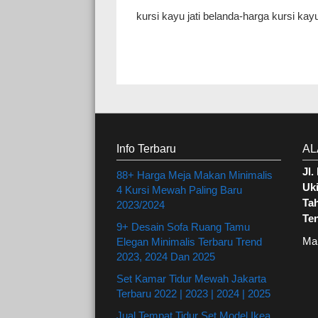
kursi kayu jati belanda-harga kursi kayu 
Info Terbaru
AL
Jl
88+ Harga Meja Makan Minimalis
Uki
4 Kursi Mewah Paling Baru
Ta
2023/2024
Te
9+ Desain Sofa Ruang Tamu
Ma
Elegan Minimalis Terbaru Trend
2023, 2024 Dan 2025
Set Kamar Tidur Mewah Jakarta
Terbaru 2022 | 2023 | 2024 | 2025
Jual Tempat Tidur Set Model Ikea