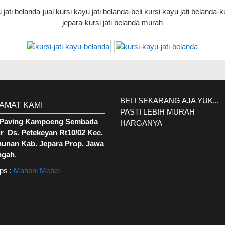
jati belanda-jual kursi kayu jati belanda-beli kursi kayu jati belanda-k
jepara-kursi jati belanda murah
BELI SEKARANG AJA YUK,,,
AMAT KAMI
PASTI LEBIH MURAH
. Paving Kampoeng Sembada
HARGANYA
r Ds. Petekeyan Rt10/02 Kec.
hunan Kab. Jepara Prop. Jawa
ngah
.
ps :
Mahoni Mebel