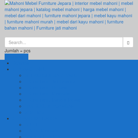
Jumlah =
pcs
Keranjang
Beranda
1. RUANG TAMU
SET KURSI & SOFA TAMU
– Kursi Tamu Jati Belanda
– Kursi Tamu Romawi
– Kursi Tamu Minimalis
– Kursi Tamu Mahoni Mewah
RAK BUKU & PAJANGAN
JAM HIAS
2. RUANG KELUARGA
BUFFET
– Buffet Minimalis
SOFA KELUARGA