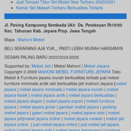
Jual Tempat Tidur Set Model Ikea Terbaru 2020/2021
Kamar Set Mewah Terbaru Berkualitas Terlaris
ALAMAT KAMI
Jl. Paving Kampoeng Sembada Ukir Ds. Petekeyan Rt10/02
Kec. Tahunan Kab. Jepara Prop. Jawa Tengah
.
Maps :
Mahoni Mebel
BELI SEKARANG AJA YUK,,, PASTI LEBIH MURAH HARGANYA
DESAIN PALING BARU 2023/2024/2025
Supported by:
Mebel Jati
| Mebel Mahoni |
Mebel Jepara
Copyright © 2009
MAHONI MEBEL FURNITURE JEPARA
Toko
Mebel & Furniture jepara murah berkualitas terbaik jual mebel
furniture minimalis antik ukir berkualitas jati mahoni Jepara [
mebel
jepara
|
mebel jepara minimalis
|
mebel jepara murah
|
mebel
jepara klasik
|
mebel jepara antik
|
mebel jepara berkualitas
|
mebel jepara ekspor
|
mebel jepara export
|
mebel furniture
jepara
|
mebel jepara grosir
|
gambar mebel jepara
|
gudang
mebel jepara
|
galeri mebel jepara
|
mebel jepara indo
|
mebel
jepara jati
|
mebel jepara online
|
mebel jepara mewah
|
mebel jati
jepara online
|
jual mebel jepara online
|
jual mebel jati jepara
online
|
mebel jepara sofa
|
mebel jepara terpercaya
|
furniture