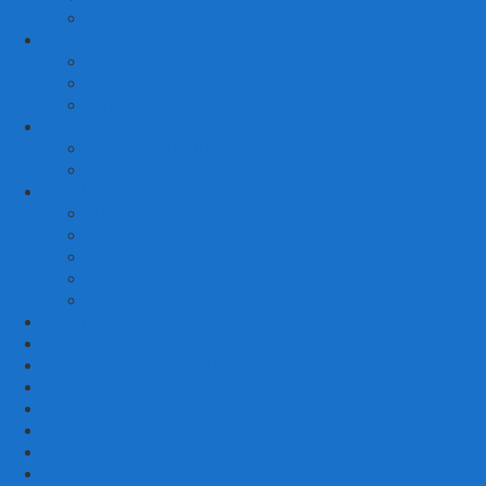
KURSI MALAS
3. RUANG MAKAN
SET KURSI MAKAN
– Kursi Makan Mewah
KITCHEN SET
4. RUANG KAMAR TIDUR
SET TEMPAT TIDUR
MEJA RIAS
LAIN LAIN
Kursi Teras
Macam Kursi
Mebel Retro
Mebel Shabby
Mebel Trembesi
Cara Pemesanan Mahoni Mebel
Hubungi Kami
Informasi Cargo Mahoni Mebel
Syarat & Ketentuan
Tentang Kami
Testimoni
Mebel Petekeyan Kampoeng Ukir
GALERRY MAHONI MEBEL