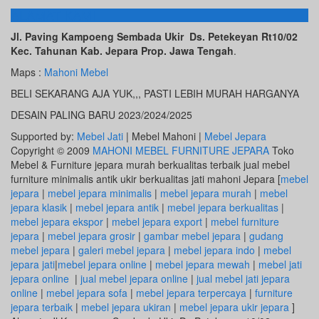
ALAMAT KAMI
Jl. Paving Kampoeng Sembada Ukir Ds. Petekeyan Rt10/02
Kec. Tahunan Kab. Jepara Prop. Jawa Tengah
.
Maps :
Mahoni Mebel
BELI SEKARANG AJA YUK,,, PASTI LEBIH MURAH HARGANYA
DESAIN PALING BARU 2023/2024/2025
Supported by:
Mebel Jati
| Mebel Mahoni |
Mebel Jepara
Copyright © 2009
MAHONI MEBEL FURNITURE JEPARA
Toko
Mebel & Furniture jepara murah berkualitas terbaik jual mebel
furniture minimalis antik ukir berkualitas jati mahoni Jepara [
mebel
jepara
|
mebel jepara minimalis
|
mebel jepara murah
|
mebel
jepara klasik
|
mebel jepara antik
|
mebel jepara berkualitas
|
mebel jepara ekspor
|
mebel jepara export
|
mebel furniture
jepara
|
mebel jepara grosir
|
gambar mebel jepara
|
gudang
mebel jepara
|
galeri mebel jepara
|
mebel jepara indo
|
mebel
jepara jati
|
mebel jepara online
|
mebel jepara mewah
|
mebel jati
jepara online
|
jual mebel jepara online
|
jual mebel jati jepara
online
|
mebel jepara sofa
|
mebel jepara terpercaya
|
furniture
jepara terbaik
|
mebel jepara ukiran
|
mebel jepara ukir jepara
]