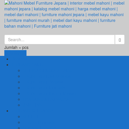
Jumlah =
pcs
Keranjang
Beranda
1. RUANG TAMU
SET KURSI & SOFA TAMU
– Kursi Tamu Jati Belanda
– Kursi Tamu Romawi
– Kursi Tamu Minimalis
– Kursi Tamu Mahoni Mewah
RAK BUKU & PAJANGAN
JAM HIAS
2. RUANG KELUARGA
BUFFET
– Buffet Minimalis
SOFA KELUARGA