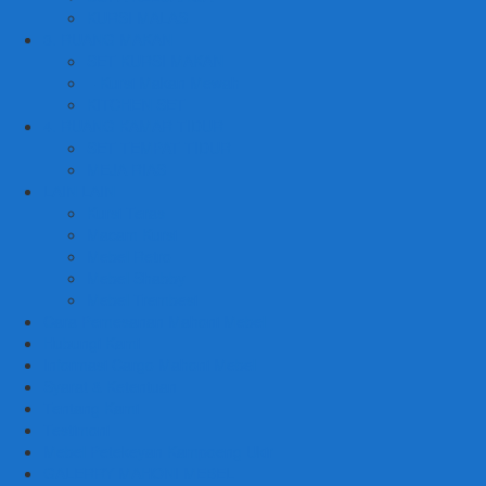
KURSI MALAS
3. RUANG MAKAN
SET KURSI MAKAN
– Kursi Makan Mewah
KITCHEN SET
4. RUANG KAMAR TIDUR
SET TEMPAT TIDUR
MEJA RIAS
LAIN LAIN
Kursi Teras
Macam Kursi
Mebel Retro
Mebel Shabby
Mebel Trembesi
Cara Pemesanan Mahoni Mebel
Hubungi Kami
Informasi Cargo Mahoni Mebel
Syarat & Ketentuan
Tentang Kami
Testimoni
Mebel Petekeyan Kampoeng Ukir
GALERRY MAHONI MEBEL