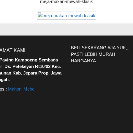
meja-makan-mewah-klasik
BELI SEKARANG AJA YUK,,,
AMAT KAMI
PASTI LEBIH MURAH
. Paving Kampoeng Sembada
HARGANYA
r Ds. Petekeyan Rt10/02 Kec.
hunan Kab. Jepara Prop. Jawa
ngah
.
ps :
Mahoni Mebel