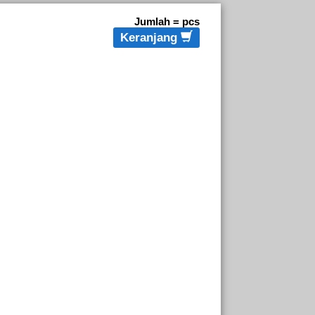
Jumlah =
pcs
Keranjang