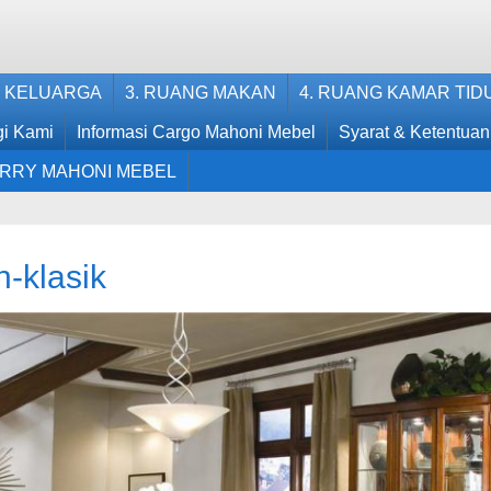
G KELUARGA
3. RUANG MAKAN
4. RUANG KAMAR TID
i Kami
Informasi Cargo Mahoni Mebel
Syarat & Ketentuan
RRY MAHONI MEBEL
-klasik