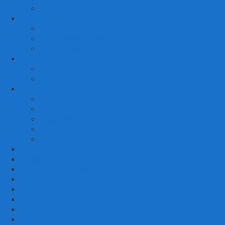
KURSI MALAS
3. RUANG MAKAN
SET KURSI MAKAN
– Kursi Makan Mewah
KITCHEN SET
4. RUANG KAMAR TIDUR
SET TEMPAT TIDUR
MEJA RIAS
LAIN LAIN
Kursi Teras
Macam Kursi
Mebel Retro
Mebel Shabby
Mebel Trembesi
Cara Pemesanan Mahoni Mebel
Hubungi Kami
Informasi Cargo Mahoni Mebel
Syarat & Ketentuan
Tentang Kami
Testimoni
Mebel Petekeyan Kampoeng Ukir
GALERRY MAHONI MEBEL