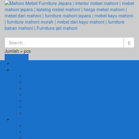
Jumlah =
pcs
Keranjang
Beranda
1. RUANG TAMU
SET KURSI & SOFA TAMU
– Kursi Tamu Jati Belanda
– Kursi Tamu Romawi
– Kursi Tamu Minimalis
– Kursi Tamu Mahoni Mewah
RAK BUKU & PAJANGAN
JAM HIAS
2. RUANG KELUARGA
BUFFET
– Buffet Minimalis
SOFA KELUARGA