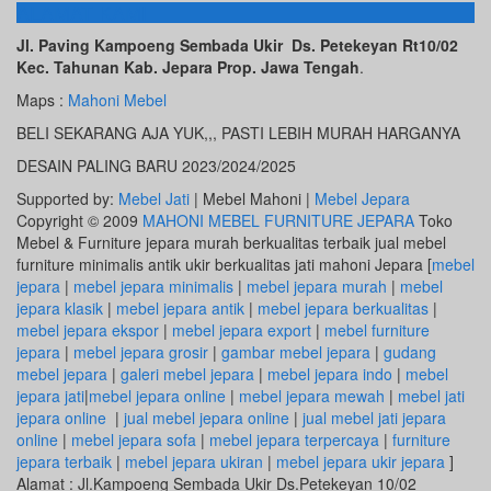
ALAMAT KAMI
Jl. Paving Kampoeng Sembada Ukir Ds. Petekeyan Rt10/02
Kec. Tahunan Kab. Jepara Prop. Jawa Tengah
.
Maps :
Mahoni Mebel
BELI SEKARANG AJA YUK,,, PASTI LEBIH MURAH HARGANYA
DESAIN PALING BARU 2023/2024/2025
Supported by:
Mebel Jati
| Mebel Mahoni |
Mebel Jepara
Copyright © 2009
MAHONI MEBEL FURNITURE JEPARA
Toko
Mebel & Furniture jepara murah berkualitas terbaik jual mebel
furniture minimalis antik ukir berkualitas jati mahoni Jepara [
mebel
jepara
|
mebel jepara minimalis
|
mebel jepara murah
|
mebel
jepara klasik
|
mebel jepara antik
|
mebel jepara berkualitas
|
mebel jepara ekspor
|
mebel jepara export
|
mebel furniture
jepara
|
mebel jepara grosir
|
gambar mebel jepara
|
gudang
mebel jepara
|
galeri mebel jepara
|
mebel jepara indo
|
mebel
jepara jati
|
mebel jepara online
|
mebel jepara mewah
|
mebel jati
jepara online
|
jual mebel jepara online
|
jual mebel jati jepara
online
|
mebel jepara sofa
|
mebel jepara terpercaya
|
furniture
jepara terbaik
|
mebel jepara ukiran
|
mebel jepara ukir jepara
]
Alamat : Jl.Kampoeng Sembada Ukir Ds.Petekeyan 10/02