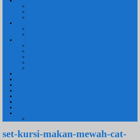
3. RUANG MAKAN
SET KURSI MAKAN
– Kursi Makan Mewah
KITCHEN SET
4. RUANG KAMAR TIDUR
SET TEMPAT TIDUR
MEJA RIAS
LAIN LAIN
Kursi Teras
Macam Kursi
Mebel Retro
Mebel Shabby
Mebel Trembesi
Cara Pemesanan Mahoni Mebel
Hubungi Kami
Informasi Cargo Mahoni Mebel
Syarat & Ketentuan
Tentang Kami
Testimoni
Mebel Petekeyan Kampoeng Ukir
GALERRY MAHONI MEBEL
KURSI TAMU
set-kursi-makan-mewah-cat-