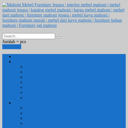
Jumlah =
pcs
Keranjang
Beranda
1. RUANG TAMU
SET KURSI & SOFA TAMU
– Kursi Tamu Jati Belanda
– Kursi Tamu Romawi
– Kursi Tamu Minimalis
– Kursi Tamu Mahoni Mewah
RAK BUKU & PAJANGAN
JAM HIAS
2. RUANG KELUARGA
BUFFET
– Buffet Minimalis
SOFA KELUARGA
KURSI MALAS