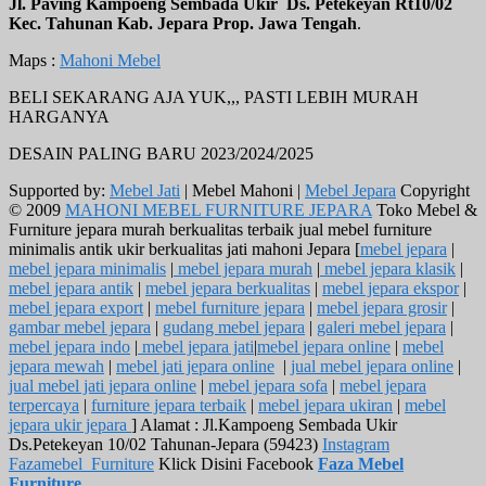
Jl. Paving Kampoeng Sembada Ukir Ds. Petekeyan Rt10/02
Kec. Tahunan Kab. Jepara Prop. Jawa Tengah
.
Maps :
Mahoni Mebel
BELI SEKARANG AJA YUK,,, PASTI LEBIH MURAH
HARGANYA
DESAIN PALING BARU 2023/2024/2025
Supported by:
Mebel Jati
| Mebel Mahoni |
Mebel Jepara
Copyright
© 2009
MAHONI MEBEL FURNITURE JEPARA
Toko Mebel &
Furniture jepara murah berkualitas terbaik jual mebel furniture
minimalis antik ukir berkualitas jati mahoni Jepara [
mebel jepara
|
mebel jepara minimalis
|
mebel jepara murah
|
mebel jepara klasik
|
mebel jepara antik
|
mebel jepara berkualitas
|
mebel jepara ekspor
|
mebel jepara export
|
mebel furniture jepara
|
mebel jepara grosir
|
gambar mebel jepara
|
gudang mebel jepara
|
galeri mebel jepara
|
mebel jepara indo
|
mebel jepara jati
|
mebel jepara online
|
mebel
jepara mewah
|
mebel jati jepara online
|
jual mebel jepara online
|
jual mebel jati jepara online
|
mebel jepara sofa
|
mebel jepara
terpercaya
|
furniture jepara terbaik
|
mebel jepara ukiran
|
mebel
jepara ukir jepara
] Alamat : Jl.Kampoeng Sembada Ukir
Ds.Petekeyan 10/02 Tahunan-Jepara (59423)
Instagram
Fazamebel_Furniture
Klick Disini Facebook
Faza Mebel
Furniture