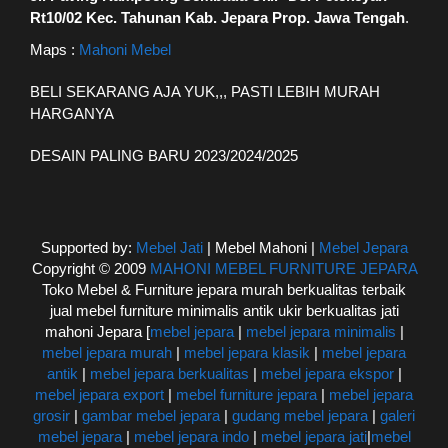
Rt10/02 Kec. Tahunan Kab. Jepara Prop. Jawa Tengah
.
Maps :
Mahoni Mebel
BELI SEKARANG AJA YUK,,, PASTI LEBIH MURAH
HARGANYA
DESAIN PALING BARU 2023/2024/2025
Supported by:
Mebel Jati
| Mebel Mahoni |
Mebel Jepara
Copyright © 2009
MAHONI MEBEL FURNITURE JEPARA
Toko Mebel & Furniture jepara murah berkualitas terbaik
jual mebel furniture minimalis antik ukir berkualitas jati
mahoni Jepara [
mebel jepara
|
mebel jepara minimalis
|
mebel jepara murah
|
mebel jepara klasik
|
mebel jepara
antik
|
mebel jepara berkualitas
|
mebel jepara ekspor
|
mebel jepara export
|
mebel furniture jepara
|
mebel jepara
grosir
|
gambar mebel jepara
|
gudang mebel jepara
|
galeri
mebel jepara
|
mebel jepara indo
|
mebel jepara jati
|
mebel