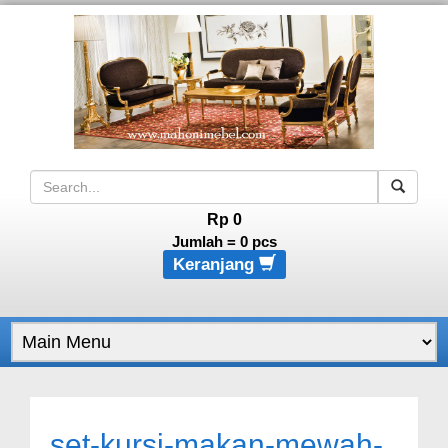
Rp 0
Jumlah =
0
pcs
Keranjang
set-kursi-makan-mewah-