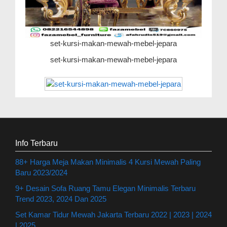
set-kursi-makan-mewah-mebel-jepara
set-kursi-makan-mewah-mebel-jepara
Info Terbaru
88+ Harga Meja Makan Minimalis 4 Kursi Mewah Paling
Baru 2023/2024
9+ Desain Sofa Ruang Tamu Elegan Minimalis Terbaru
Trend 2023, 2024 Dan 2025
Set Kamar Tidur Mewah Jakarta Terbaru 2022 | 2023 | 2024
| 2025