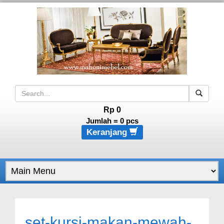
Rp 0
Jumlah =
0
pcs
Keranjang
set-kursi-makan-mewah-