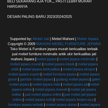
BELI SEKARANG AJA YUK,,, PASTI LEBIH MURAH
HARGANYA
DESAIN PALING BARU 2023/2024/2025
Supported by:
Mebel Jati
| Mebel Mahoni |
Mebel Jepara
Copyright © 2009
MAHONI MEBEL FURNITURE JEPARA
Toko Mebel & Furniture jepara murah berkualitas terbaik
jual mebel furniture minimalis antik ukir berkualitas jati
mahoni Jepara [
mebel jepara
|
mebel jepara minimalis
|
mebel jepara murah
|
mebel jepara klasik
|
mebel jepara
antik
|
mebel jepara berkualitas
|
mebel jepara ekspor
|
mebel jepara export
|
mebel furniture jepara
|
mebel jepara
grosir
|
gambar mebel jepara
|
gudang mebel jepara
|
galeri
mebel jepara
|
mebel jepara indo
|
mebel jepara jati
|
mebel
jepara online
|
mebel jepara mewah
|
mebel jati jepara
online
|
jual mebel jepara online
|
jual mebel jati jepara
online
|
mebel jepara sofa
|
mebel jepara terpercaya
|
furniture jepara terbaik
|
mebel jepara ukiran
|
mebel jepara