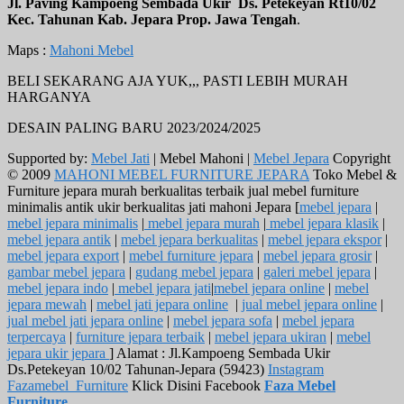
Jl. Paving Kampoeng Sembada Ukir Ds. Petekeyan Rt10/02
Kec. Tahunan Kab. Jepara Prop. Jawa Tengah
.
Maps :
Mahoni Mebel
BELI SEKARANG AJA YUK,,, PASTI LEBIH MURAH
HARGANYA
DESAIN PALING BARU 2023/2024/2025
Supported by:
Mebel Jati
| Mebel Mahoni |
Mebel Jepara
Copyright
© 2009
MAHONI MEBEL FURNITURE JEPARA
Toko Mebel &
Furniture jepara murah berkualitas terbaik jual mebel furniture
minimalis antik ukir berkualitas jati mahoni Jepara [
mebel jepara
|
mebel jepara minimalis
|
mebel jepara murah
|
mebel jepara klasik
|
mebel jepara antik
|
mebel jepara berkualitas
|
mebel jepara ekspor
|
mebel jepara export
|
mebel furniture jepara
|
mebel jepara grosir
|
gambar mebel jepara
|
gudang mebel jepara
|
galeri mebel jepara
|
mebel jepara indo
|
mebel jepara jati
|
mebel jepara online
|
mebel
jepara mewah
|
mebel jati jepara online
|
jual mebel jepara online
|
jual mebel jati jepara online
|
mebel jepara sofa
|
mebel jepara
terpercaya
|
furniture jepara terbaik
|
mebel jepara ukiran
|
mebel
jepara ukir jepara
] Alamat : Jl.Kampoeng Sembada Ukir
Ds.Petekeyan 10/02 Tahunan-Jepara (59423)
Instagram
Fazamebel_Furniture
Klick Disini Facebook
Faza Mebel
Furniture