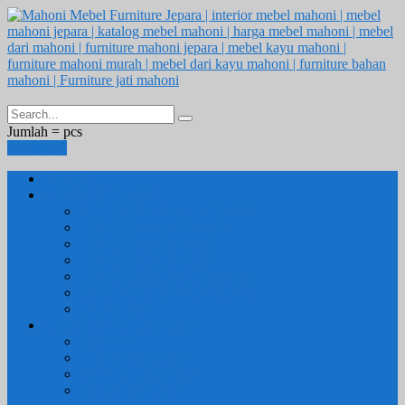
Jumlah =
pcs
Keranjang
Beranda
1. RUANG TAMU
SET KURSI & SOFA TAMU
– Kursi Tamu Jati Belanda
– Kursi Tamu Romawi
– Kursi Tamu Minimalis
– Kursi Tamu Mahoni Mewah
RAK BUKU & PAJANGAN
JAM HIAS
2. RUANG KELUARGA
BUFFET
– Buffet Minimalis
SOFA KELUARGA
KURSI MALAS