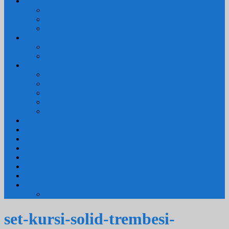
3. RUANG MAKAN
SET KURSI MAKAN
– Kursi Makan Mewah
KITCHEN SET
4. RUANG KAMAR TIDUR
SET TEMPAT TIDUR
MEJA RIAS
LAIN LAIN
Kursi Teras
Macam Kursi
Mebel Retro
Mebel Shabby
Mebel Trembesi
Cara Pemesanan Mahoni Mebel
Hubungi Kami
Informasi Cargo Mahoni Mebel
Syarat & Ketentuan
Tentang Kami
Testimoni
Mebel Petekeyan Kampoeng Ukir
GALERRY MAHONI MEBEL
KURSI TAMU
set-kursi-solid-trembesi-