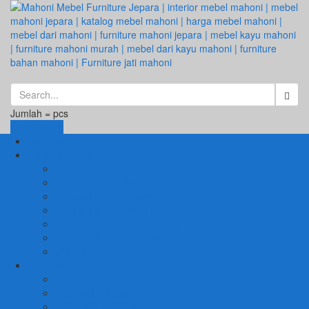
Jumlah =
pcs
Keranjang
Beranda
1. RUANG TAMU
SET KURSI & SOFA TAMU
– Kursi Tamu Jati Belanda
– Kursi Tamu Romawi
– Kursi Tamu Minimalis
– Kursi Tamu Mahoni Mewah
RAK BUKU & PAJANGAN
JAM HIAS
2. RUANG KELUARGA
BUFFET
– Buffet Minimalis
SOFA KELUARGA