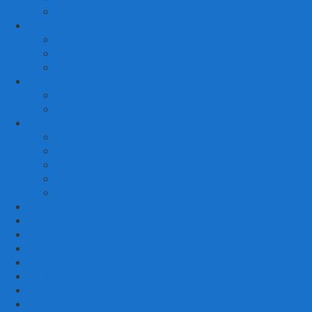
KURSI MALAS
3. RUANG MAKAN
SET KURSI MAKAN
– Kursi Makan Mewah
KITCHEN SET
4. RUANG KAMAR TIDUR
SET TEMPAT TIDUR
MEJA RIAS
LAIN LAIN
Kursi Teras
Macam Kursi
Mebel Retro
Mebel Shabby
Mebel Trembesi
Cara Pemesanan Mahoni Mebel
Hubungi Kami
Informasi Cargo Mahoni Mebel
Syarat & Ketentuan
Tentang Kami
Testimoni
Mebel Petekeyan Kampoeng Ukir
GALERRY MAHONI MEBEL