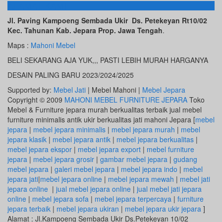
ALAMAT KAMI
Jl. Paving Kampoeng Sembada Ukir Ds. Petekeyan Rt10/02
Kec. Tahunan Kab. Jepara Prop. Jawa Tengah
.
Maps :
Mahoni Mebel
BELI SEKARANG AJA YUK,,, PASTI LEBIH MURAH HARGANYA
DESAIN PALING BARU 2023/2024/2025
Supported by:
Mebel Jati
| Mebel Mahoni |
Mebel Jepara
Copyright © 2009
MAHONI MEBEL FURNITURE JEPARA
Toko
Mebel & Furniture jepara murah berkualitas terbaik jual mebel
furniture minimalis antik ukir berkualitas jati mahoni Jepara [
mebel
jepara
|
mebel jepara minimalis
|
mebel jepara murah
|
mebel
jepara klasik
|
mebel jepara antik
|
mebel jepara berkualitas
|
mebel jepara ekspor
|
mebel jepara export
|
mebel furniture
jepara
|
mebel jepara grosir
|
gambar mebel jepara
|
gudang
mebel jepara
|
galeri mebel jepara
|
mebel jepara indo
|
mebel
jepara jati
|
mebel jepara online
|
mebel jepara mewah
|
mebel jati
jepara online
|
jual mebel jepara online
|
jual mebel jati jepara
online
|
mebel jepara sofa
|
mebel jepara terpercaya
|
furniture
jepara terbaik
|
mebel jepara ukiran
|
mebel jepara ukir jepara
]
Alamat : Jl.Kampoeng Sembada Ukir Ds.Petekeyan 10/02