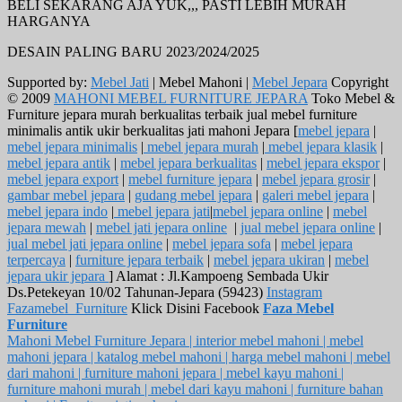
BELI SEKARANG AJA YUK,,, PASTI LEBIH MURAH
HARGANYA
DESAIN PALING BARU 2023/2024/2025
Supported by:
Mebel Jati
| Mebel Mahoni |
Mebel Jepara
Copyright
© 2009
MAHONI MEBEL FURNITURE JEPARA
Toko Mebel &
Furniture jepara murah berkualitas terbaik jual mebel furniture
minimalis antik ukir berkualitas jati mahoni Jepara [
mebel jepara
|
mebel jepara minimalis
|
mebel jepara murah
|
mebel jepara klasik
|
mebel jepara antik
|
mebel jepara berkualitas
|
mebel jepara ekspor
|
mebel jepara export
|
mebel furniture jepara
|
mebel jepara grosir
|
gambar mebel jepara
|
gudang mebel jepara
|
galeri mebel jepara
|
mebel jepara indo
|
mebel jepara jati
|
mebel jepara online
|
mebel
jepara mewah
|
mebel jati jepara online
|
jual mebel jepara online
|
jual mebel jati jepara online
|
mebel jepara sofa
|
mebel jepara
terpercaya
|
furniture jepara terbaik
|
mebel jepara ukiran
|
mebel
jepara ukir jepara
] Alamat : Jl.Kampoeng Sembada Ukir
Ds.Petekeyan 10/02 Tahunan-Jepara (59423)
Instagram
Fazamebel_Furniture
Klick Disini Facebook
Faza Mebel
Furniture
Mahoni Mebel Furniture Jepara | interior mebel mahoni | mebel
mahoni jepara | katalog mebel mahoni | harga mebel mahoni | mebel
dari mahoni | furniture mahoni jepara | mebel kayu mahoni |
furniture mahoni murah | mebel dari kayu mahoni | furniture bahan