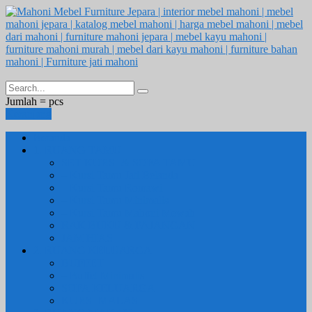
Jumlah =
pcs
Keranjang
Beranda
1. RUANG TAMU
SET KURSI & SOFA TAMU
– Kursi Tamu Jati Belanda
– Kursi Tamu Romawi
– Kursi Tamu Minimalis
– Kursi Tamu Mahoni Mewah
RAK BUKU & PAJANGAN
JAM HIAS
2. RUANG KELUARGA
BUFFET
– Buffet Minimalis
SOFA KELUARGA
KURSI MALAS