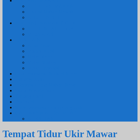
3. RUANG MAKAN
SET KURSI MAKAN
– Kursi Makan Mewah
KITCHEN SET
4. RUANG KAMAR TIDUR
SET TEMPAT TIDUR
MEJA RIAS
LAIN LAIN
Kursi Teras
Macam Kursi
Mebel Retro
Mebel Shabby
Mebel Trembesi
Cara Pemesanan Mahoni Mebel
Hubungi Kami
Informasi Cargo Mahoni Mebel
Syarat & Ketentuan
Tentang Kami
Testimoni
Mebel Petekeyan Kampoeng Ukir
GALERRY MAHONI MEBEL
KURSI TAMU
Tempat Tidur Ukir Mawar