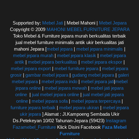
Supported by:
Mebel Jati
| Mebel Mahoni |
Mebel Jepara
Copyright © 2009
MAHONI MEBEL FURNITURE JEPARA
Toko Mebel & Furniture jepara murah berkualitas terbaik
jual mebel furniture minimalis antik ukir berkualitas jati
mahoni Jepara [
mebel jepara
|
mebel jepara minimalis
|
mebel jepara murah
|
mebel jepara klasik
|
mebel jepara
antik
|
mebel jepara berkualitas
|
mebel jepara ekspor
|
mebel jepara export
|
mebel furniture jepara
|
mebel jepara
grosir
|
gambar mebel jepara
|
gudang mebel jepara
|
galeri
mebel jepara
|
mebel jepara indo
|
mebel jepara jati
|
mebel
jepara online
|
mebel jepara mewah
|
mebel jati jepara
online
|
jual mebel jepara online
|
jual mebel jati jepara
online
|
mebel jepara sofa
|
mebel jepara terpercaya
|
furniture jepara terbaik
|
mebel jepara ukiran
|
mebel jepara
ukir jepara
] Alamat : Jl.Kampoeng Sembada Ukir
Ds.Petekeyan 10/02 Tahunan-Jepara (59423)
Instagram
Fazamebel_Furniture
Klick Disini Facebook
Faza Mebel
Furniture