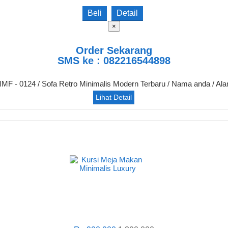
Beli
Detail
×
Order Sekarang
SMS ke : 082216544898
 MMF - 0124 / Sofa Retro Minimalis Modern Terbaru / Nama anda / Al
Lihat Detail