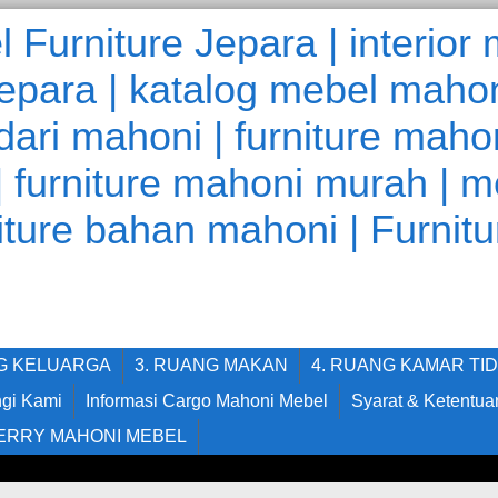
NG KELUARGA
3. RUANG MAKAN
4. RUANG KAMAR TI
gi Kami
Informasi Cargo Mahoni Mebel
Syarat & Ketentua
ERRY MAHONI MEBEL