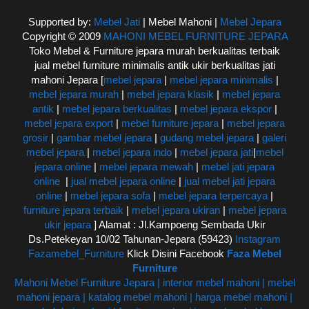
Supported by:
Mebel Jati
| Mebel Mahoni |
Mebel Jepara
Copyright © 2009
MAHONI MEBEL FURNITURE JEPARA
Toko Mebel & Furniture jepara murah berkualitas terbaik
jual mebel furniture minimalis antik ukir berkualitas jati
mahoni Jepara [
mebel jepara
|
mebel jepara minimalis
|
mebel jepara murah
|
mebel jepara klasik
|
mebel jepara
antik
|
mebel jepara berkualitas
|
mebel jepara ekspor
|
mebel jepara export
|
mebel furniture jepara
|
mebel jepara
grosir
|
gambar mebel jepara
|
gudang mebel jepara
|
galeri
mebel jepara
|
mebel jepara indo
|
mebel jepara jati
|
mebel
jepara online
|
mebel jepara mewah
|
mebel jati jepara
online
|
jual mebel jepara online
|
jual mebel jati jepara
online
|
mebel jepara sofa
|
mebel jepara terpercaya
|
furniture jepara terbaik
|
mebel jepara ukiran
|
mebel jepara
ukir jepara
] Alamat : Jl.Kampoeng Sembada Ukir
Ds.Petekeyan 10/02 Tahunan-Jepara (59423)
Instagram
Fazamebel_Furniture
Klick Disini Facebook
Faza Mebel
Furniture
Mahoni Mebel Furniture Jepara | interior mebel mahoni | mebel
mahoni jepara | katalog mebel mahoni | harga mebel mahoni |