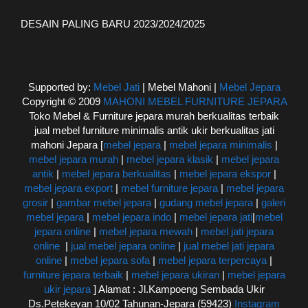
DESAIN PALING BARU 2023/2024/2025
Supported by:
Mebel Jati
| Mebel Mahoni |
Mebel Jepara
Copyright © 2009
MAHONI MEBEL FURNITURE JEPARA
Toko Mebel & Furniture jepara murah berkualitas terbaik
jual mebel furniture minimalis antik ukir berkualitas jati
mahoni Jepara [
mebel jepara
|
mebel jepara minimalis
|
mebel jepara murah
|
mebel jepara klasik
|
mebel jepara
antik
|
mebel jepara berkualitas
|
mebel jepara ekspor
|
mebel jepara export
|
mebel furniture jepara
|
mebel jepara
grosir
|
gambar mebel jepara
|
gudang mebel jepara
|
galeri
mebel jepara
|
mebel jepara indo
|
mebel jepara jati
|
mebel
jepara online
|
mebel jepara mewah
|
mebel jati jepara
online
|
jual mebel jepara online
|
jual mebel jati jepara
online
|
mebel jepara sofa
|
mebel jepara terpercaya
|
furniture jepara terbaik
|
mebel jepara ukiran
|
mebel jepara
ukir jepara
] Alamat : Jl.Kampoeng Sembada Ukir
Ds.Petekeyan 10/02 Tahunan-Jepara (59423)
Instagram