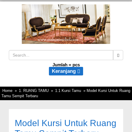
Jumlah =
pcs
Keranjang
Home
»
1. RUANG TAMU
»
1.1 Kursi Tamu
» Model Kursi Untuk Ruang
Tamu Sempit Terbaru
Model Kursi Untuk Ruang