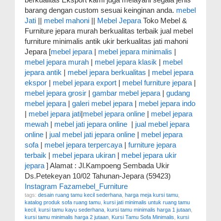
barang dengan custom sesuai keinginan anda.
mebel
Jati
||
mebel mahoni
||
Mebel Jepara
Toko Mebel &
Furniture jepara murah berkualitas terbaik jual mebel
furniture minimalis antik ukir berkualitas jati mahoni
Jepara [
mebel jepara
|
mebel jepara minimalis
|
mebel jepara murah
|
mebel jepara klasik
|
mebel
jepara antik
|
mebel jepara berkualitas
|
mebel jepara
ekspor
|
mebel jepara export
|
mebel furniture jepara
|
mebel jepara grosir
|
gambar mebel jepara
|
gudang
mebel jepara
|
galeri mebel jepara
|
mebel jepara indo
|
mebel jepara jati
|
mebel jepara online
|
mebel jepara
mewah
|
mebel jati jepara online
|
jual mebel jepara
online
|
jual mebel jati jepara online
|
mebel jepara
sofa
|
mebel jepara terpercaya
|
furniture jepara
terbaik
|
mebel jepara ukiran
|
mebel jepara ukir
jepara
] Alamat : Jl.Kampoeng Sembada Ukir
Ds.Petekeyan 10/02 Tahunan-Jepara (59423)
Instagram Fazamebel_Furniture
tags:
desain ruang tamu kecil sederhana
,
harga meja kursi tamu
,
katalog produk sofa ruang tamu
,
kursi jati minimalis untuk ruang tamu
kecil
,
kursi tamu kayu sederhana
,
kursi tamu minimalis harga 1 jutaan
,
kursi tamu minimalis harga 2 jutaan
,
Kursi Tamu Sofa Minimalis
,
kursi