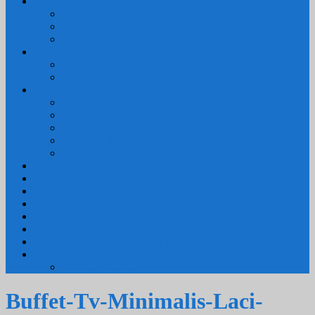
3. RUANG MAKAN
SET KURSI MAKAN
– Kursi Makan Mewah
KITCHEN SET
4. RUANG KAMAR TIDUR
SET TEMPAT TIDUR
MEJA RIAS
LAIN LAIN
Kursi Teras
Macam Kursi
Mebel Retro
Mebel Shabby
Mebel Trembesi
Cara Pemesanan Mahoni Mebel
Hubungi Kami
Informasi Cargo Mahoni Mebel
Syarat & Ketentuan
Tentang Kami
Testimoni
Mebel Petekeyan Kampoeng Ukir
GALERRY MAHONI MEBEL
KURSI TAMU
Buffet-Tv-Minimalis-Laci-