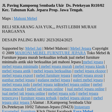
Jl. Paving Kampoeng Sembada Ukir Ds. Petekeyan Rt10/02
Kec. Tahunan Kab. Jepara Prop. Jawa Tengah
.
Maps :
Mahoni Mebel
BELI SEKARANG AJA YUK,,, PASTI LEBIH MURAH
HARGANYA
DESAIN PALING BARU 2023/2024/2025
Supported by:
Mebel Jati
| Mebel Mahoni |
Mebel Jepara
Copyright
© 2009
MAHONI MEBEL FURNITURE JEPARA
Toko Mebel &
Furniture jepara murah berkualitas terbaik jual mebel furniture
minimalis antik ukir berkualitas jati mahoni Jepara [
mebel jepara
|
mebel jepara minimalis
|
mebel jepara murah
|
mebel jepara klasik
|
mebel jepara antik
|
mebel jepara berkualitas
|
mebel jepara ekspor
|
mebel jepara export
|
mebel furniture jepara
|
mebel jepara grosir
|
gambar mebel jepara
|
gudang mebel jepara
|
galeri mebel jepara
|
mebel jepara indo
|
mebel jepara jati
|
mebel jepara online
|
mebel
jepara mewah
|
mebel jati jepara online
|
jual mebel jepara online
|
jual mebel jati jepara online
|
mebel jepara sofa
|
mebel jepara
terpercaya
|
furniture jepara terbaik
|
mebel jepara ukiran
|
mebel
jepara ukir jepara
] Alamat : Jl.Kampoeng Sembada Ukir
Ds.Petekeyan 10/02 Tahunan-Jepara (59423)
Instagram
Fazamebel_Furniture
Klick Disini Facebook
Faza Mebel