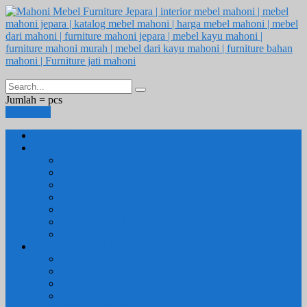
Jumlah =
pcs
Keranjang
Beranda
1. RUANG TAMU
SET KURSI & SOFA TAMU
– Kursi Tamu Jati Belanda
– Kursi Tamu Romawi
– Kursi Tamu Minimalis
– Kursi Tamu Mahoni Mewah
RAK BUKU & PAJANGAN
JAM HIAS
2. RUANG KELUARGA
BUFFET
– Buffet Minimalis
SOFA KELUARGA
KURSI MALAS