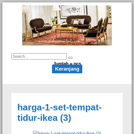
Jumlah =
pcs
Keranjang
harga-1-set-tempat-
tidur-ikea (3)