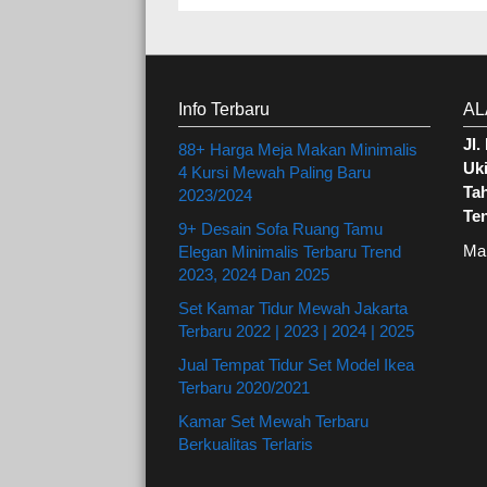
Info Terbaru
AL
Jl
88+ Harga Meja Makan Minimalis
Uki
4 Kursi Mewah Paling Baru
Ta
2023/2024
Te
9+ Desain Sofa Ruang Tamu
Ma
Elegan Minimalis Terbaru Trend
2023, 2024 Dan 2025
Set Kamar Tidur Mewah Jakarta
Terbaru 2022 | 2023 | 2024 | 2025
Jual Tempat Tidur Set Model Ikea
Terbaru 2020/2021
Kamar Set Mewah Terbaru
Berkualitas Terlaris