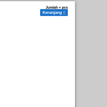
Jumlah =
pcs
Keranjang