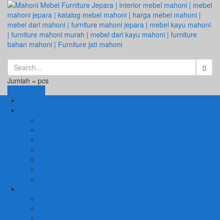
Jumlah =
pcs
Keranjang
Beranda
1. RUANG TAMU
SET KURSI & SOFA TAMU
– Kursi Tamu Jati Belanda
– Kursi Tamu Romawi
– Kursi Tamu Minimalis
– Kursi Tamu Mahoni Mewah
RAK BUKU & PAJANGAN
JAM HIAS
2. RUANG KELUARGA
BUFFET
– Buffet Minimalis
SOFA KELUARGA