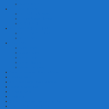
KURSI MALAS
3. RUANG MAKAN
SET KURSI MAKAN
– Kursi Makan Mewah
KITCHEN SET
4. RUANG KAMAR TIDUR
SET TEMPAT TIDUR
MEJA RIAS
LAIN LAIN
Kursi Teras
Macam Kursi
Mebel Retro
Mebel Shabby
Mebel Trembesi
Cara Pemesanan Mahoni Mebel
Hubungi Kami
Informasi Cargo Mahoni Mebel
Syarat & Ketentuan
Tentang Kami
Testimoni
Mebel Petekeyan Kampoeng Ukir
GALERRY MAHONI MEBEL