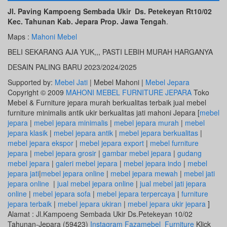
Jl. Paving Kampoeng Sembada Ukir Ds. Petekeyan Rt10/02
Kec. Tahunan Kab. Jepara Prop. Jawa Tengah
.
Maps :
Mahoni Mebel
BELI SEKARANG AJA YUK,,, PASTI LEBIH MURAH HARGANYA
DESAIN PALING BARU 2023/2024/2025
Supported by:
Mebel Jati
| Mebel Mahoni |
Mebel Jepara
Copyright © 2009
MAHONI MEBEL FURNITURE JEPARA
Toko
Mebel & Furniture jepara murah berkualitas terbaik jual mebel
furniture minimalis antik ukir berkualitas jati mahoni Jepara [
mebel
jepara
|
mebel jepara minimalis
|
mebel jepara murah
|
mebel
jepara klasik
|
mebel jepara antik
|
mebel jepara berkualitas
|
mebel jepara ekspor
|
mebel jepara export
|
mebel furniture
jepara
|
mebel jepara grosir
|
gambar mebel jepara
|
gudang
mebel jepara
|
galeri mebel jepara
|
mebel jepara indo
|
mebel
jepara jati
|
mebel jepara online
|
mebel jepara mewah
|
mebel jati
jepara online
|
jual mebel jepara online
|
jual mebel jati jepara
online
|
mebel jepara sofa
|
mebel jepara terpercaya
|
furniture
jepara terbaik
|
mebel jepara ukiran
|
mebel jepara ukir jepara
]
Alamat : Jl.Kampoeng Sembada Ukir Ds.Petekeyan 10/02
Tahunan-Jepara (59423)
Instagram Fazamebel_Furniture
Klick