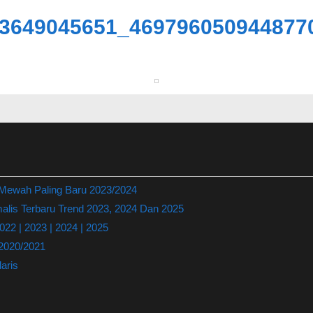
3649045651_469796050944877
 Mewah Paling Baru 2023/2024
lis Terbaru Trend 2023, 2024 Dan 2025
22 | 2023 | 2024 | 2025
 2020/2021
aris