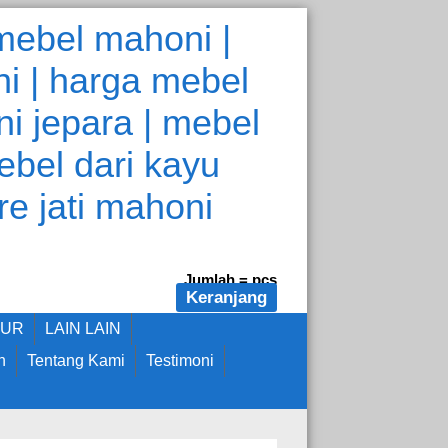
Jumlah =
pcs
Keranjang
DUR
LAIN LAIN
n
Tentang Kami
Testimoni