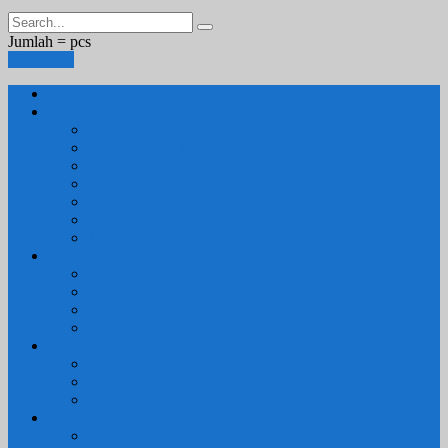
Jumlah =
pcs
Keranjang
Beranda
1. RUANG TAMU
SET KURSI & SOFA TAMU
– Kursi Tamu Jati Belanda
– Kursi Tamu Romawi
– Kursi Tamu Minimalis
– Kursi Tamu Mahoni Mewah
RAK BUKU & PAJANGAN
JAM HIAS
2. RUANG KELUARGA
BUFFET
– Buffet Minimalis
SOFA KELUARGA
KURSI MALAS
3. RUANG MAKAN
SET KURSI MAKAN
– Kursi Makan Mewah
KITCHEN SET
4. RUANG KAMAR TIDUR
SET TEMPAT TIDUR