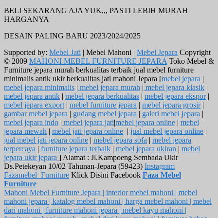
BELI SEKARANG AJA YUK,,, PASTI LEBIH MURAH
HARGANYA
DESAIN PALING BARU 2023/2024/2025
Supported by:
Mebel Jati
| Mebel Mahoni |
Mebel Jepara
Copyright
© 2009
MAHONI MEBEL FURNITURE JEPARA
Toko Mebel &
Furniture jepara murah berkualitas terbaik jual mebel furniture
minimalis antik ukir berkualitas jati mahoni Jepara [
mebel jepara
|
mebel jepara minimalis
|
mebel jepara murah
|
mebel jepara klasik
|
mebel jepara antik
|
mebel jepara berkualitas
|
mebel jepara ekspor
|
mebel jepara export
|
mebel furniture jepara
|
mebel jepara grosir
|
gambar mebel jepara
|
gudang mebel jepara
|
galeri mebel jepara
|
mebel jepara indo
|
mebel jepara jati
|
mebel jepara online
|
mebel
jepara mewah
|
mebel jati jepara online
|
jual mebel jepara online
|
jual mebel jati jepara online
|
mebel jepara sofa
|
mebel jepara
terpercaya
|
furniture jepara terbaik
|
mebel jepara ukiran
|
mebel
jepara ukir jepara
] Alamat : Jl.Kampoeng Sembada Ukir
Ds.Petekeyan 10/02 Tahunan-Jepara (59423)
Instagram
Fazamebel_Furniture
Klick Disini Facebook
Faza Mebel
Furniture
Mahoni Mebel Furniture Jepara | interior mebel mahoni | mebel
mahoni jepara | katalog mebel mahoni | harga mebel mahoni | mebel
dari mahoni | furniture mahoni jepara | mebel kayu mahoni |