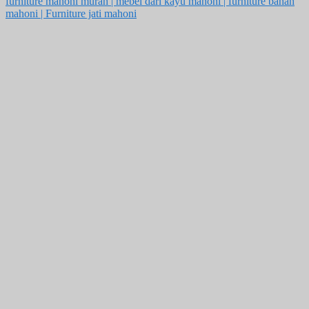
furniture mahoni murah | mebel dari kayu mahoni | furniture bahan
mahoni | Furniture jati mahoni