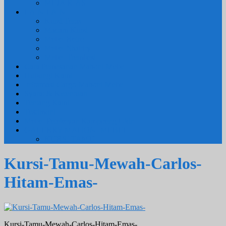
MEJA RIAS
LAIN LAIN
Kursi Teras
Macam Kursi
Mebel Retro
Mebel Shabby
Mebel Trembesi
Cara Pemesanan Mahoni Mebel
Hubungi Kami
Informasi Cargo Mahoni Mebel
Syarat & Ketentuan
Tentang Kami
Testimoni
Mebel Petekeyan Kampoeng Ukir
GALERRY MAHONI MEBEL
KURSI TAMU
Kursi-Tamu-Mewah-Carlos-
Hitam-Emas-
Kursi-Tamu-Mewah-Carlos-Hitam-Emas-