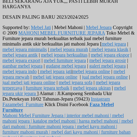
BELI SEKARANG AJA YUK,,, PASTI LEBIH MURAH
HARGANYA
DESAIN PALING BARU 2023/2024/2025
Supported by:
Mebel Jati
| Mebel Mahoni |
Mebel Jepara
Copyright
© 2009
MAHONI MEBEL FURNITURE JEPARA
Toko Mebel &
Furniture jepara murah berkualitas terbaik jual mebel furniture
minimalis antik ukir berkualitas jati mahoni Jepara [
mebel jepara
|
mebel jepara minimalis
|
mebel jepara murah
|
mebel jepara klasik
|
mebel jepara antik
|
mebel jepara berkualitas
|
mebel jepara ekspor
|
mebel jepara export
|
mebel furniture jepara
|
mebel jepara grosir
|
gambar mebel jepara
|
gudang mebel jepara
|
galeri mebel jepara
|
mebel jepara indo
|
mebel jepara jati
|
mebel jepara online
|
mebel
jepara mewah
|
mebel jati jepara online
|
jual mebel jepara online
|
jual mebel jati jepara online
|
mebel jepara sofa
|
mebel jepara
terpercaya
|
furniture jepara terbaik
|
mebel jepara ukiran
|
mebel
jepara ukir jepara
] Alamat : Jl.Kampoeng Sembada Ukir
Ds.Petekeyan 10/02 Tahunan-Jepara (59423)
Instagram
Fazamebel_Furniture
Klick Disini Facebook
Faza Mebel
Furniture
Mahoni Mebel Furniture Jepara | interior mebel mahoni | mebel
mahoni jepara | katalog mebel mahoni | harga mebel mahoni | mebel
dari mahoni | furniture mahoni jepara | mebel kayu mahoni |
furniture mahoni murah | mebel dari kayu mahoni | furniture bahan