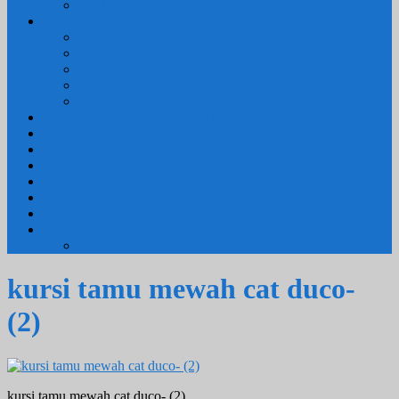
MEJA RIAS
LAIN LAIN
Kursi Teras
Macam Kursi
Mebel Retro
Mebel Shabby
Mebel Trembesi
Cara Pemesanan Mahoni Mebel
Hubungi Kami
Informasi Cargo Mahoni Mebel
Syarat & Ketentuan
Tentang Kami
Testimoni
Mebel Petekeyan Kampoeng Ukir
GALERRY MAHONI MEBEL
KURSI TAMU
kursi tamu mewah cat duco-
(2)
kursi tamu mewah cat duco- (2)