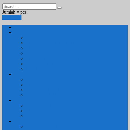
Jumlah =
pcs
Keranjang
Beranda
1. RUANG TAMU
SET KURSI & SOFA TAMU
– Kursi Tamu Jati Belanda
– Kursi Tamu Romawi
– Kursi Tamu Minimalis
– Kursi Tamu Mahoni Mewah
RAK BUKU & PAJANGAN
JAM HIAS
2. RUANG KELUARGA
BUFFET
– Buffet Minimalis
SOFA KELUARGA
KURSI MALAS
3. RUANG MAKAN
SET KURSI MAKAN
– Kursi Makan Mewah
KITCHEN SET
4. RUANG KAMAR TIDUR
SET TEMPAT TIDUR