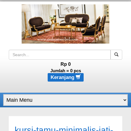
Rp 0
Jumlah =
0
pcs
Keranjang
kursi-tamu-minimalis-jati-