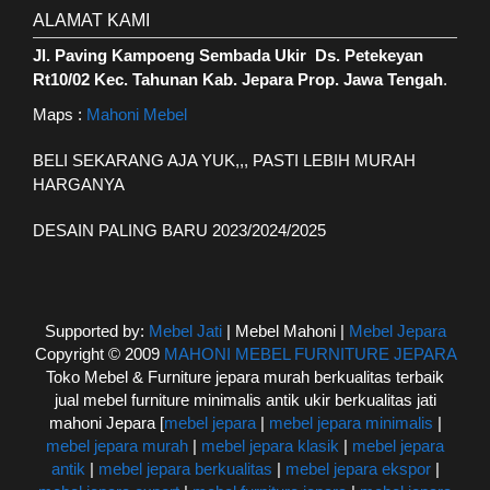
ALAMAT KAMI
Jl. Paving Kampoeng Sembada Ukir Ds. Petekeyan
Rt10/02 Kec. Tahunan Kab. Jepara Prop. Jawa Tengah
.
Maps :
Mahoni Mebel
BELI SEKARANG AJA YUK,,, PASTI LEBIH MURAH
HARGANYA
DESAIN PALING BARU 2023/2024/2025
Supported by:
Mebel Jati
| Mebel Mahoni |
Mebel Jepara
Copyright © 2009
MAHONI MEBEL FURNITURE JEPARA
Toko Mebel & Furniture jepara murah berkualitas terbaik
jual mebel furniture minimalis antik ukir berkualitas jati
mahoni Jepara [
mebel jepara
|
mebel jepara minimalis
|
mebel jepara murah
|
mebel jepara klasik
|
mebel jepara
antik
|
mebel jepara berkualitas
|
mebel jepara ekspor
|