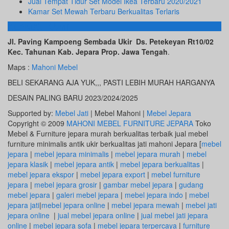
Jual Tempat Tidur Set Model Ikea Terbaru 2020/2021
Kamar Set Mewah Terbaru Berkualitas Terlaris
ALAMAT KAMI
Jl. Paving Kampoeng Sembada Ukir Ds. Petekeyan Rt10/02
Kec. Tahunan Kab. Jepara Prop. Jawa Tengah
.
Maps :
Mahoni Mebel
BELI SEKARANG AJA YUK,,, PASTI LEBIH MURAH HARGANYA
DESAIN PALING BARU 2023/2024/2025
Supported by:
Mebel Jati
| Mebel Mahoni |
Mebel Jepara
Copyright © 2009
MAHONI MEBEL FURNITURE JEPARA
Toko
Mebel & Furniture jepara murah berkualitas terbaik jual mebel
furniture minimalis antik ukir berkualitas jati mahoni Jepara [
mebel
jepara
|
mebel jepara minimalis
|
mebel jepara murah
|
mebel
jepara klasik
|
mebel jepara antik
|
mebel jepara berkualitas
|
mebel jepara ekspor
|
mebel jepara export
|
mebel furniture
jepara
|
mebel jepara grosir
|
gambar mebel jepara
|
gudang
mebel jepara
|
galeri mebel jepara
|
mebel jepara indo
|
mebel
jepara jati
|
mebel jepara online
|
mebel jepara mewah
|
mebel jati
jepara online
|
jual mebel jepara online
|
jual mebel jati jepara
online
|
mebel jepara sofa
|
mebel jepara terpercaya
|
furniture