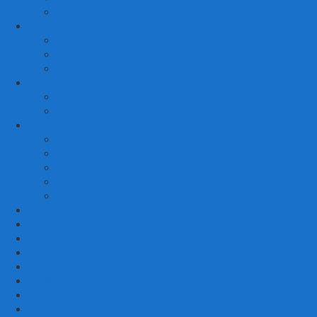
KURSI MALAS
3. RUANG MAKAN
SET KURSI MAKAN
– Kursi Makan Mewah
KITCHEN SET
4. RUANG KAMAR TIDUR
SET TEMPAT TIDUR
MEJA RIAS
LAIN LAIN
Kursi Teras
Macam Kursi
Mebel Retro
Mebel Shabby
Mebel Trembesi
Cara Pemesanan Mahoni Mebel
Hubungi Kami
Informasi Cargo Mahoni Mebel
Syarat & Ketentuan
Tentang Kami
Testimoni
Mebel Petekeyan Kampoeng Ukir
GALERRY MAHONI MEBEL