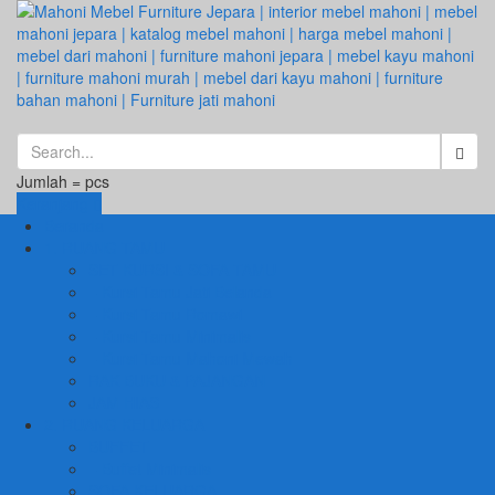
Jumlah =
pcs
Keranjang
Beranda
1. RUANG TAMU
SET KURSI & SOFA TAMU
– Kursi Tamu Jati Belanda
– Kursi Tamu Romawi
– Kursi Tamu Minimalis
– Kursi Tamu Mahoni Mewah
RAK BUKU & PAJANGAN
JAM HIAS
2. RUANG KELUARGA
BUFFET
– Buffet Minimalis
SOFA KELUARGA