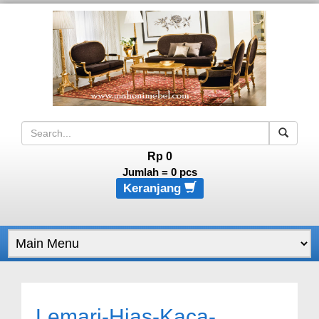
Rp 0
Jumlah =
0
pcs
Keranjang
Lemari-Hias-Kaca-