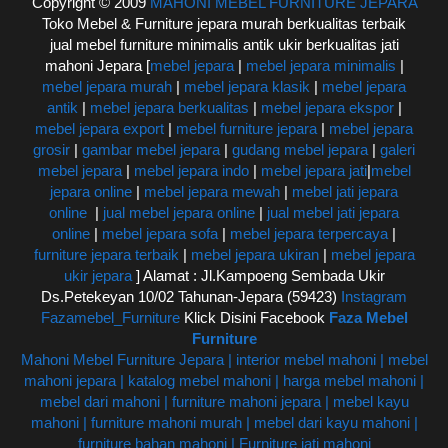
Copyright © 2009
MAHONI MEBEL FURNITURE JEPARA
Toko Mebel & Furniture jepara murah berkualitas terbaik
jual mebel furniture minimalis antik ukir berkualitas jati
mahoni Jepara [
mebel jepara
|
mebel jepara minimalis
|
mebel jepara murah
|
mebel jepara klasik
|
mebel jepara
antik
|
mebel jepara berkualitas
|
mebel jepara ekspor
|
mebel jepara export
|
mebel furniture jepara
|
mebel jepara
grosir
|
gambar mebel jepara
|
gudang mebel jepara
|
galeri
mebel jepara
|
mebel jepara indo
|
mebel jepara jati
|
mebel
jepara online
|
mebel jepara mewah
|
mebel jati jepara
online
|
jual mebel jepara online
|
jual mebel jati jepara
online
|
mebel jepara sofa
|
mebel jepara terpercaya
|
furniture jepara terbaik
|
mebel jepara ukiran
|
mebel jepara
ukir jepara
] Alamat : Jl.Kampoeng Sembada Ukir
Ds.Petekeyan 10/02 Tahunan-Jepara (59423)
Instagram
Fazamebel_Furniture
Klick Disini Facebook
Faza Mebel
Furniture
Mahoni Mebel Furniture Jepara | interior mebel mahoni | mebel
mahoni jepara | katalog mebel mahoni | harga mebel mahoni |
mebel dari mahoni | furniture mahoni jepara | mebel kayu
mahoni | furniture mahoni murah | mebel dari kayu mahoni |
furniture bahan mahoni | Furniture jati mahoni