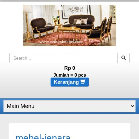
Rp 0
Jumlah =
0
pcs
Keranjang
mebel-jepara