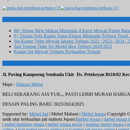
Info Terbaru
88+ Harga Meja Makan Minimalis 4 Kursi Mewah Paling Bar
9+ Desain Sofa Ruang Tamu Elegan Minimalis Terbaru Trend
Set Kamar Tidur Mewah Jakarta Terbaru 2022 | 2023 | 2024 | 
Jual Tempat Tidur Set Model Ikea Terbaru 2020/2021
Kamar Set Mewah Terbaru Berkualitas Terlaris
ALAMAT KAMI
Jl. Paving Kampoeng Sembada Ukir Ds. Petekeyan Rt10/02 Kec
Maps :
Mahoni Mebel
BELI SEKARANG AJA YUK,,, PASTI LEBIH MURAH HARG
DESAIN PALING BARU 2023/2024/2025
Supported by:
Mebel Jati
| Mebel Mahoni |
Mebel Jepara
Copyright 
antik ukir berkualitas jati mahoni Jepara [
mebel jepara
|
mebel jepara 
|
mebel furniture jepara
|
mebel jepara grosir
|
gambar mebel jepara
|
g
online
|
jual mebel jepara online
|
jual mebel jati jepara online
|
mebel 