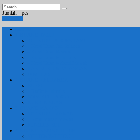
Jumlah =
pcs
Keranjang
Beranda
1. RUANG TAMU
SET KURSI & SOFA TAMU
– Kursi Tamu Jati Belanda
– Kursi Tamu Romawi
– Kursi Tamu Minimalis
– Kursi Tamu Mahoni Mewah
RAK BUKU & PAJANGAN
JAM HIAS
2. RUANG KELUARGA
BUFFET
– Buffet Minimalis
SOFA KELUARGA
KURSI MALAS
3. RUANG MAKAN
SET KURSI MAKAN
– Kursi Makan Mewah
KITCHEN SET
4. RUANG KAMAR TIDUR
SET TEMPAT TIDUR