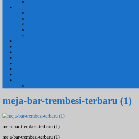
MEJA RIAS
LAIN LAIN
Kursi Teras
Macam Kursi
Mebel Retro
Mebel Shabby
Mebel Trembesi
Cara Pemesanan Mahoni Mebel
Hubungi Kami
Informasi Cargo Mahoni Mebel
Syarat & Ketentuan
Tentang Kami
Testimoni
Mebel Petekeyan Kampoeng Ukir
GALERRY MAHONI MEBEL
KURSI TAMU
meja-bar-trembesi-terbaru (1)
meja-bar-trembesi-terbaru (1)
meja-bar-trembesi-terbaru (1)