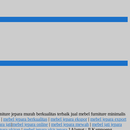
ure jepara murah berkualitas terbaik jual mebel furniture minimalis
|
mebel jepara berkualitas
|
mebel jepara ekspor
|
mebel jepara export
ra jati
|
mebel jepara online
|
mebel jepara mewah
|
mebel jati jepara
para ukiran
|
mebel jepara ukir jepara
] Alamat : Jl.Kampoeng