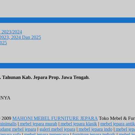
u 2023/2024
 2023, 2024 Dan 2025
2025
. Tahunan Kab. Jepara Prop. Jawa Tengah
.
ANYA
© 2009
MAHONI MEBEL FURNITURE JEPARA
Toko Mebel & Furnit
minimalis
|
mebel jepara murah
|
mebel jepara klasik
|
mebel jepara antik
udang mebel jepara
|
galeri mebel jepara
|
mebel jepara indo
|
mebel jepa
jepara sofa
|
mebel jepara terpercaya
|
furniture jepara terbaik
|
mebel je