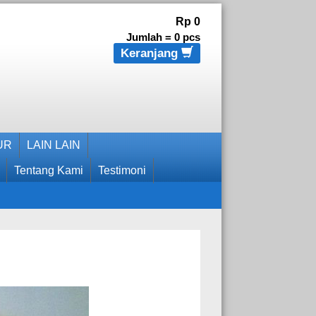
Rp 0
Jumlah =
0
pcs
Keranjang
UR
LAIN LAIN
Tentang Kami
Testimoni