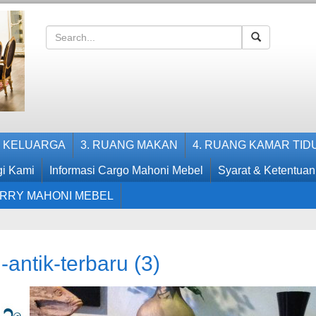
G KELUARGA
3. RUANG MAKAN
4. RUANG KAMAR TID
i Kami
Informasi Cargo Mahoni Mebel
Syarat & Ketentuan
RRY MAHONI MEBEL
antik-terbaru (3)