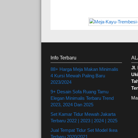
Info Terbaru
AL
Jl
88+ Harga Meja Makan Minimalis
Uki
4 Kursi Mewah Paling Baru
Ta
2023/2024
Te
9+ Desain Sofa Ruang Tamu
Ma
Elegan Minimalis Terbaru Trend
2023, 2024 Dan 2025
Set Kamar Tidur Mewah Jakarta
Terbaru 2022 | 2023 | 2024 | 2025
Jual Tempat Tidur Set Model Ikea
Terbaru 2020/2021