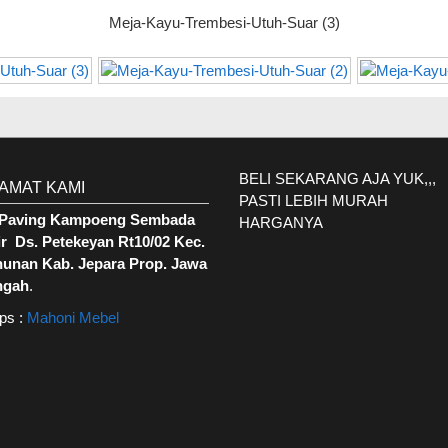
Meja-Kayu-Trembesi-Utuh-Suar (3)
BELI SEKARANG AJA YUK,,,
AMAT KAMI
PASTI LEBIH MURAH
. Paving Kampoeng Sembada
HARGANYA
r Ds. Petekeyan Rt10/02 Kec.
hunan Kab. Jepara Prop. Jawa
ngah
.
ps :
Mahoni Mebel