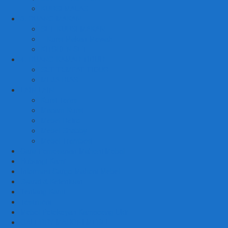
KURSI MALAS
3. RUANG MAKAN
SET KURSI MAKAN
– Kursi Makan Mewah
KITCHEN SET
4. RUANG KAMAR TIDUR
SET TEMPAT TIDUR
MEJA RIAS
LAIN LAIN
Kursi Teras
Macam Kursi
Mebel Retro
Mebel Shabby
Mebel Trembesi
Cara Pemesanan Mahoni Mebel
Hubungi Kami
Informasi Cargo Mahoni Mebel
Syarat & Ketentuan
Tentang Kami
Testimoni
Mebel Petekeyan Kampoeng Ukir
GALERRY MAHONI MEBEL