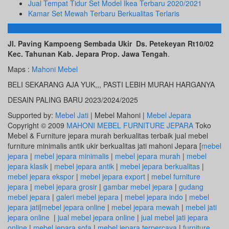
Jual Tempat Tidur Set Model Ikea Terbaru 2020/2021
Kamar Set Mewah Terbaru Berkualitas Terlaris
ALAMAT KAMI
Jl. Paving Kampoeng Sembada Ukir Ds. Petekeyan Rt10/02
Kec. Tahunan Kab. Jepara Prop. Jawa Tengah
.
Maps :
Mahoni Mebel
BELI SEKARANG AJA YUK,,, PASTI LEBIH MURAH HARGANYA
DESAIN PALING BARU 2023/2024/2025
Supported by:
Mebel Jati
| Mebel Mahoni |
Mebel Jepara
Copyright © 2009
MAHONI MEBEL FURNITURE JEPARA
Toko
Mebel & Furniture jepara murah berkualitas terbaik jual mebel
furniture minimalis antik ukir berkualitas jati mahoni Jepara [
mebel
jepara
|
mebel jepara minimalis
|
mebel jepara murah
|
mebel
jepara klasik
|
mebel jepara antik
|
mebel jepara berkualitas
|
mebel jepara ekspor
|
mebel jepara export
|
mebel furniture
jepara
|
mebel jepara grosir
|
gambar mebel jepara
|
gudang
mebel jepara
|
galeri mebel jepara
|
mebel jepara indo
|
mebel
jepara jati
|
mebel jepara online
|
mebel jepara mewah
|
mebel jati
jepara online
|
jual mebel jepara online
|
jual mebel jati jepara
online
|
mebel jepara sofa
|
mebel jepara terpercaya
|
furniture