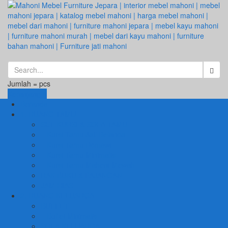
Jumlah =
pcs
Keranjang
Beranda
1. RUANG TAMU
SET KURSI & SOFA TAMU
– Kursi Tamu Jati Belanda
– Kursi Tamu Romawi
– Kursi Tamu Minimalis
– Kursi Tamu Mahoni Mewah
RAK BUKU & PAJANGAN
JAM HIAS
2. RUANG KELUARGA
BUFFET
– Buffet Minimalis
SOFA KELUARGA