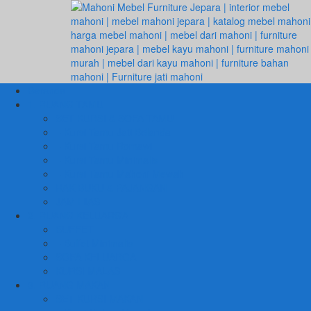
Beranda
1. RUANG TAMU
SET KURSI & SOFA TAMU
– Kursi Tamu Jati Belanda
– Kursi Tamu Romawi
– Kursi Tamu Minimalis
– Kursi Tamu Mahoni Mewah
RAK BUKU & PAJANGAN
JAM HIAS
2. RUANG KELUARGA
BUFFET
– Buffet Minimalis
SOFA KELUARGA
KURSI MALAS
3. RUANG MAKAN
SET KURSI MAKAN