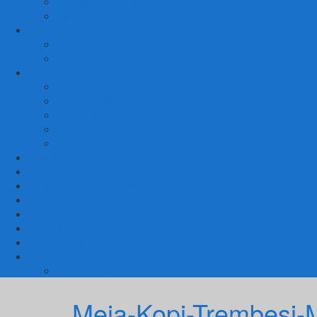
– Kursi Makan Mewah
KITCHEN SET
4. RUANG KAMAR TIDUR
SET TEMPAT TIDUR
MEJA RIAS
LAIN LAIN
Kursi Teras
Macam Kursi
Mebel Retro
Mebel Shabby
Mebel Trembesi
Cara Pemesanan Mahoni Mebel
Hubungi Kami
Informasi Cargo Mahoni Mebel
Syarat & Ketentuan
Tentang Kami
Testimoni
Mebel Petekeyan Kampoeng Ukir
GALERRY MAHONI MEBEL
KURSI TAMU
Meja-Kopi-Trembesi-M