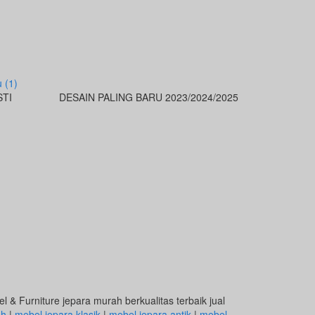
STI
DESAIN PALING BARU 2023/2024/2025
 & Furniture jepara murah berkualitas terbaik jual
ah
|
mebel jepara klasik
|
mebel jepara antik
|
mebel