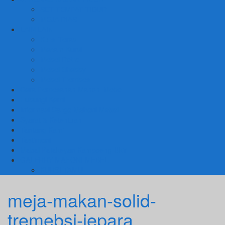
SET TEMPAT TIDUR
MEJA RIAS
LAIN LAIN
Kursi Teras
Macam Kursi
Mebel Retro
Mebel Shabby
Mebel Trembesi
Cara Pemesanan Mahoni Mebel
Hubungi Kami
Informasi Cargo Mahoni Mebel
Syarat & Ketentuan
Tentang Kami
Testimoni
Mebel Petekeyan Kampoeng Ukir
GALERRY MAHONI MEBEL
KURSI TAMU
meja-makan-solid-
tremebsi-jepara