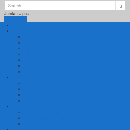
Jumlah =
pcs
Keranjang
Beranda
1. RUANG TAMU
SET KURSI & SOFA TAMU
– Kursi Tamu Jati Belanda
– Kursi Tamu Romawi
– Kursi Tamu Minimalis
– Kursi Tamu Mahoni Mewah
RAK BUKU & PAJANGAN
JAM HIAS
2. RUANG KELUARGA
BUFFET
– Buffet Minimalis
SOFA KELUARGA
KURSI MALAS
3. RUANG MAKAN
SET KURSI MAKAN
– Kursi Makan Mewah
KITCHEN SET
4. RUANG KAMAR TIDUR