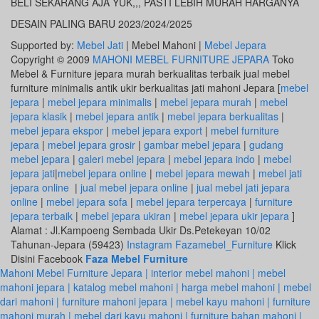
BELI SEKARANG AJA YUK,,, PASTI LEBIH MURAH HARGANYA
DESAIN PALING BARU 2023/2024/2025
Supported by:
Mebel Jati
| Mebel Mahoni |
Mebel Jepara
Copyright © 2009
MAHONI MEBEL FURNITURE JEPARA
Toko
Mebel & Furniture jepara murah berkualitas terbaik jual mebel
furniture minimalis antik ukir berkualitas jati mahoni Jepara [
mebel
jepara
|
mebel jepara minimalis
|
mebel jepara murah
|
mebel
jepara klasik
|
mebel jepara antik
|
mebel jepara berkualitas
|
mebel jepara ekspor
|
mebel jepara export
|
mebel furniture
jepara
|
mebel jepara grosir
|
gambar mebel jepara
|
gudang
mebel jepara
|
galeri mebel jepara
|
mebel jepara indo
|
mebel
jepara jati
|
mebel jepara online
|
mebel jepara mewah
|
mebel jati
jepara online
|
jual mebel jepara online
|
jual mebel jati jepara
online
|
mebel jepara sofa
|
mebel jepara terpercaya
|
furniture
jepara terbaik
|
mebel jepara ukiran
|
mebel jepara ukir jepara
]
Alamat : Jl.Kampoeng Sembada Ukir Ds.Petekeyan 10/02
Tahunan-Jepara (59423)
Instagram Fazamebel_Furniture
Klick
Disini Facebook
Faza Mebel Furniture
Mahoni Mebel Furniture Jepara | interior mebel mahoni | mebel
mahoni jepara | katalog mebel mahoni | harga mebel mahoni | mebel
dari mahoni | furniture mahoni jepara | mebel kayu mahoni | furniture
mahoni murah | mebel dari kayu mahoni | furniture bahan mahoni |