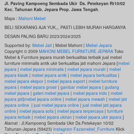
Jl. Paving Kampoeng Sembada Ukir Ds. Petekeyan Rt10/02
Kec. Tahunan Kab. Jepara Prop. Jawa Tengah
.
Maps :
Mahoni Mebel
BELI SEKARANG AJA YUK,,, PASTI LEBIH MURAH HARGANYA
DESAIN PALING BARU 2023/2024/2025
Supported by:
Mebel Jati
| Mebel Mahoni |
Mebel Jepara
Copyright © 2009
MAHONI MEBEL FURNITURE JEPARA
Toko
Mebel & Furniture jepara murah berkualitas terbaik jual mebel
furniture minimalis antik ukir berkualitas jati mahoni Jepara [
mebel
jepara
|
mebel jepara minimalis
|
mebel jepara murah
|
mebel
jepara klasik
|
mebel jepara antik
|
mebel jepara berkualitas
|
mebel jepara ekspor
|
mebel jepara export
|
mebel furniture
jepara
|
mebel jepara grosir
|
gambar mebel jepara
|
gudang
mebel jepara
|
galeri mebel jepara
|
mebel jepara indo
|
mebel
jepara jati
|
mebel jepara online
|
mebel jepara mewah
|
mebel jati
jepara online
|
jual mebel jepara online
|
jual mebel jati jepara
online
|
mebel jepara sofa
|
mebel jepara terpercaya
|
furniture
jepara terbaik
|
mebel jepara ukiran
|
mebel jepara ukir jepara
]
Alamat : Jl.Kampoeng Sembada Ukir Ds.Petekeyan 10/02
Tahunan-Jepara (59423)
Instagram Fazamebel_Furniture
Klick