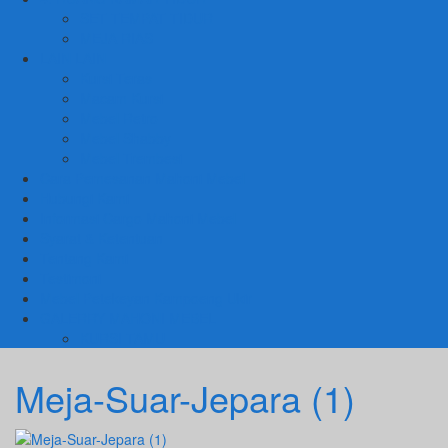
SET TEMPAT TIDUR
MEJA RIAS
LAIN LAIN
Kursi Teras
Macam Kursi
Mebel Retro
Mebel Shabby
Mebel Trembesi
Cara Pemesanan Mahoni Mebel
Hubungi Kami
Informasi Cargo Mahoni Mebel
Syarat & Ketentuan
Tentang Kami
Testimoni
Mebel Petekeyan Kampoeng Ukir
GALERRY MAHONI MEBEL
KURSI TAMU
Meja-Suar-Jepara (1)