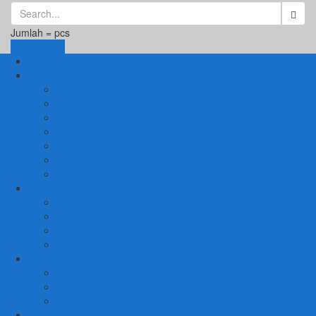
Jumlah =
pcs
Keranjang
Beranda
1. RUANG TAMU
SET KURSI & SOFA TAMU
– Kursi Tamu Jati Belanda
– Kursi Tamu Romawi
– Kursi Tamu Minimalis
– Kursi Tamu Mahoni Mewah
RAK BUKU & PAJANGAN
JAM HIAS
2. RUANG KELUARGA
BUFFET
– Buffet Minimalis
SOFA KELUARGA
KURSI MALAS
3. RUANG MAKAN
SET KURSI MAKAN
– Kursi Makan Mewah
KITCHEN SET
4. RUANG KAMAR TIDUR