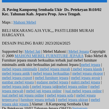
ALAMAT KAMI
Jl. Paving Kampoeng Sembada Ukir Ds. Petekeyan Rt10/02
Kec. Tahunan Kab. Jepara Prop. Jawa Tengah
.
Maps :
Mahoni Mebel
BELI SEKARANG AJA YUK,,, PASTI LEBIH MURAH
HARGANYA
DESAIN PALING BARU 2023/2024/2025
Supported by:
Mebel Jati
| Mebel Mahoni |
Mebel Jepara
Copyright
© 2009
MAHONI MEBEL FURNITURE JEPARA
Toko Mebel &
Furniture jepara murah berkualitas terbaik jual mebel furniture
minimalis antik ukir berkualitas jati mahoni Jepara [
mebel jepara
|
mebel jepara minimalis
|
mebel jepara murah
|
mebel jepara klasik
|
mebel jepara antik
|
mebel jepara berkualitas
|
mebel jepara ekspor
|
mebel jepara export
|
mebel furniture jepara
|
mebel jepara grosir
|
gambar mebel jepara
|
gudang mebel jepara
|
galeri mebel jepara
|
mebel jepara indo
|
mebel jepara jati
|
mebel jepara online
|
mebel
jepara mewah
|
mebel jati jepara online
|
jual mebel jepara online
|
jual mebel jati jepara online
|
mebel jepara sofa
|
mebel jepara
terpercaya
|
furniture jepara terbaik
|
mebel jepara ukiran
|
mebel
jepara ukir jepara
] Alamat : Jl.Kampoeng Sembada Ukir
Ds.Petekeyan 10/02 Tahunan-Jepara (59423)
Instagram