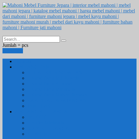
Jumlah =
pcs
Keranjang
Beranda
1. RUANG TAMU
SET KURSI & SOFA TAMU
– Kursi Tamu Jati Belanda
– Kursi Tamu Romawi
– Kursi Tamu Minimalis
– Kursi Tamu Mahoni Mewah
RAK BUKU & PAJANGAN
JAM HIAS
2. RUANG KELUARGA
BUFFET
– Buffet Minimalis
SOFA KELUARGA
KURSI MALAS