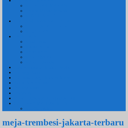
3. RUANG MAKAN
SET KURSI MAKAN
– Kursi Makan Mewah
KITCHEN SET
4. RUANG KAMAR TIDUR
SET TEMPAT TIDUR
MEJA RIAS
LAIN LAIN
Kursi Teras
Macam Kursi
Mebel Retro
Mebel Shabby
Mebel Trembesi
Cara Pemesanan Mahoni Mebel
Hubungi Kami
Informasi Cargo Mahoni Mebel
Syarat & Ketentuan
Tentang Kami
Testimoni
Mebel Petekeyan Kampoeng Ukir
GALERRY MAHONI MEBEL
KURSI TAMU
meja-trembesi-jakarta-terbaru