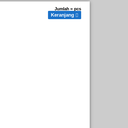
Jumlah =
pcs
Keranjang