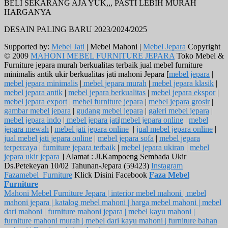
BELI SEKARANG AJA YUK,,, PASTI LEBIH MURAH
HARGANYA
DESAIN PALING BARU 2023/2024/2025
Supported by:
Mebel Jati
| Mebel Mahoni |
Mebel Jepara
Copyright
© 2009
MAHONI MEBEL FURNITURE JEPARA
Toko Mebel &
Furniture jepara murah berkualitas terbaik jual mebel furniture
minimalis antik ukir berkualitas jati mahoni Jepara [
mebel jepara
|
mebel jepara minimalis
|
mebel jepara murah
|
mebel jepara klasik
|
mebel jepara antik
|
mebel jepara berkualitas
|
mebel jepara ekspor
|
mebel jepara export
|
mebel furniture jepara
|
mebel jepara grosir
|
gambar mebel jepara
|
gudang mebel jepara
|
galeri mebel jepara
|
mebel jepara indo
|
mebel jepara jati
|
mebel jepara online
|
mebel
jepara mewah
|
mebel jati jepara online
|
jual mebel jepara online
|
jual mebel jati jepara online
|
mebel jepara sofa
|
mebel jepara
terpercaya
|
furniture jepara terbaik
|
mebel jepara ukiran
|
mebel
jepara ukir jepara
] Alamat : Jl.Kampoeng Sembada Ukir
Ds.Petekeyan 10/02 Tahunan-Jepara (59423)
Instagram
Fazamebel_Furniture
Klick Disini Facebook
Faza Mebel
Furniture
Mahoni Mebel Furniture Jepara | interior mebel mahoni | mebel
mahoni jepara | katalog mebel mahoni | harga mebel mahoni | mebel
dari mahoni | furniture mahoni jepara | mebel kayu mahoni |
furniture mahoni murah | mebel dari kayu mahoni | furniture bahan