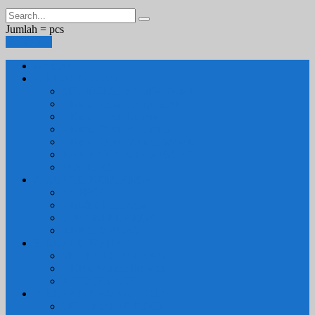
Jumlah =
pcs
Keranjang
Beranda
1. RUANG TAMU
SET KURSI & SOFA TAMU
– Kursi Tamu Jati Belanda
– Kursi Tamu Romawi
– Kursi Tamu Minimalis
– Kursi Tamu Mahoni Mewah
RAK BUKU & PAJANGAN
JAM HIAS
2. RUANG KELUARGA
BUFFET
– Buffet Minimalis
SOFA KELUARGA
KURSI MALAS
3. RUANG MAKAN
SET KURSI MAKAN
– Kursi Makan Mewah
KITCHEN SET
4. RUANG KAMAR TIDUR
SET TEMPAT TIDUR