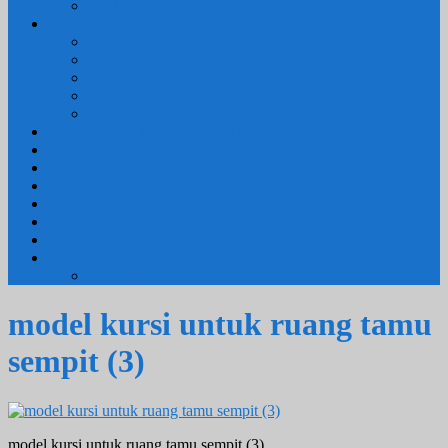
MEJA RIAS
LAIN LAIN
Kursi Teras
Macam Kursi
Mebel Retro
Mebel Shabby
Mebel Trembesi
Cara Pemesanan Mahoni Mebel
Hubungi Kami
Informasi Cargo Mahoni Mebel
Syarat & Ketentuan
Tentang Kami
Testimoni
Mebel Petekeyan Kampoeng Ukir
GALERRY MAHONI MEBEL
KURSI TAMU
model kursi untuk ruang tamu
sempit (3)
model kursi untuk ruang tamu sempit (3)