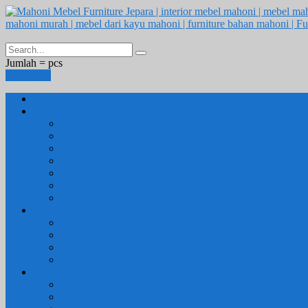
Jumlah =
pcs
Keranjang
Beranda
1. RUANG TAMU
SET KURSI & SOFA TAMU
– Kursi Tamu Jati Belanda
– Kursi Tamu Romawi
– Kursi Tamu Minimalis
– Kursi Tamu Mahoni Mewah
RAK BUKU & PAJANGAN
JAM HIAS
2. RUANG KELUARGA
BUFFET
– Buffet Minimalis
SOFA KELUARGA
KURSI MALAS
3. RUANG MAKAN
SET KURSI MAKAN
– Kursi Makan Mewah