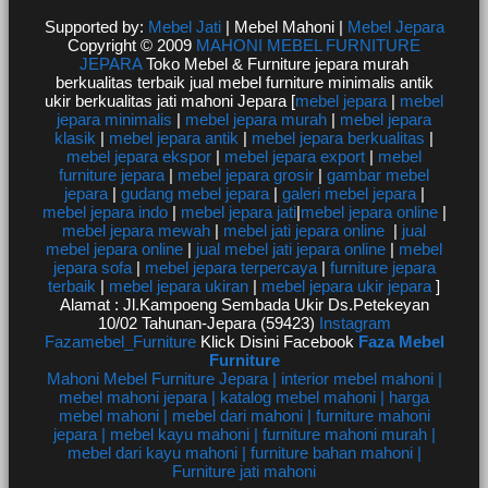
Supported by:
Mebel Jati
| Mebel Mahoni |
Mebel Jepara
Copyright © 2009
MAHONI MEBEL FURNITURE
JEPARA
Toko Mebel & Furniture jepara murah
berkualitas terbaik jual mebel furniture minimalis antik
ukir berkualitas jati mahoni Jepara [
mebel jepara
|
mebel
jepara minimalis
|
mebel jepara murah
|
mebel jepara
klasik
|
mebel jepara antik
|
mebel jepara berkualitas
|
mebel jepara ekspor
|
mebel jepara export
|
mebel
furniture jepara
|
mebel jepara grosir
|
gambar mebel
jepara
|
gudang mebel jepara
|
galeri mebel jepara
|
mebel jepara indo
|
mebel jepara jati
|
mebel jepara online
|
mebel jepara mewah
|
mebel jati jepara online
|
jual
mebel jepara online
|
jual mebel jati jepara online
|
mebel
jepara sofa
|
mebel jepara terpercaya
|
furniture jepara
terbaik
|
mebel jepara ukiran
|
mebel jepara ukir jepara
]
Alamat : Jl.Kampoeng Sembada Ukir Ds.Petekeyan
10/02 Tahunan-Jepara (59423)
Instagram
Fazamebel_Furniture
Klick Disini Facebook
Faza Mebel
Furniture
Mahoni Mebel Furniture Jepara | interior mebel mahoni |
mebel mahoni jepara | katalog mebel mahoni | harga
mebel mahoni | mebel dari mahoni | furniture mahoni
jepara | mebel kayu mahoni | furniture mahoni murah |
mebel dari kayu mahoni | furniture bahan mahoni |
Furniture jati mahoni