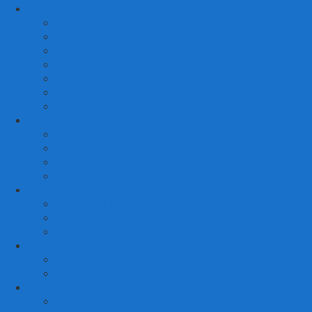
1. RUANG TAMU
SET KURSI & SOFA TAMU
– Kursi Tamu Jati Belanda
– Kursi Tamu Romawi
– Kursi Tamu Minimalis
– Kursi Tamu Mahoni Mewah
RAK BUKU & PAJANGAN
JAM HIAS
2. RUANG KELUARGA
BUFFET
– Buffet Minimalis
SOFA KELUARGA
KURSI MALAS
3. RUANG MAKAN
SET KURSI MAKAN
– Kursi Makan Mewah
KITCHEN SET
4. RUANG KAMAR TIDUR
SET TEMPAT TIDUR
MEJA RIAS
LAIN LAIN
Kursi Teras