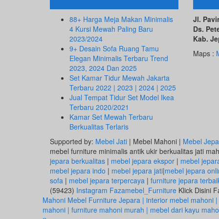
Info Terbaru
ALAM
88+ Harga Meja Makan Minimalis
Jl. Pa
4 Kursi Mewah Paling Baru
Ds. Pet
2023/2024
Kab. Je
9+ Desain Sofa Ruang Tamu
Maps :
Elegan Minimalis Terbaru Trend
2023, 2024 Dan 2025
Set Kamar Tidur Mewah Jakarta
Terbaru 2022 | 2023 | 2024 | 2025
Jual Tempat Tidur Set Model Ikea
Terbaru 2020/2021
Kamar Set Mewah Terbaru
Berkualitas Terlaris
Supported by:
Mebel Jati
| Mebel Mahoni |
Mebel Jepa
mebel furniture minimalis antik ukir berkualitas jati ma
jepara berkualitas
|
mebel jepara ekspor
|
mebel jepar
mebel jepara indo
|
mebel jepara jati
|
mebel jepara onl
sofa
|
mebel jepara terpercaya
|
furniture jepara terbai
(59423)
Instagram Fazamebel_Furniture
Klick Disini
Mahoni Mebel Furniture Jepara | interior mebel mahoni |
mahoni | furniture mahoni murah | mebel dari kayu mahoni