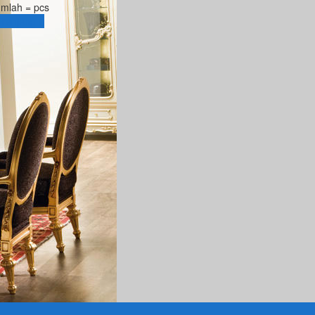
umlah =
pcs
eranjang