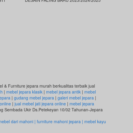
 & Furniture jepara murah berkualitas terbaik jual
ah
|
mebel jepara klasik
|
mebel jepara antik
|
mebel
epara
|
gudang mebel jepara
|
galeri mebel jepara
|
online
|
jual mebel jati jepara online
|
mebel jepara
eng Sembada Ukir Ds.Petekeyan 10/02 Tahunan-Jepara
ebel dari mahoni | furniture mahoni jepara | mebel kayu