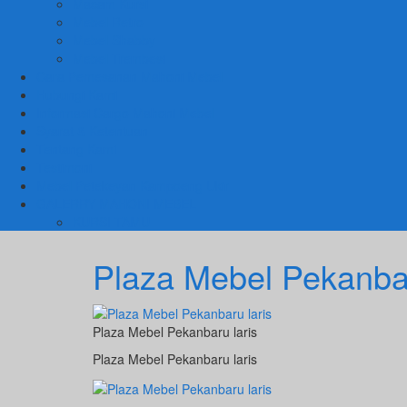
Macam Kursi
Mebel Retro
Mebel Shabby
Mebel Trembesi
Cara Pemesanan Mahoni Mebel
Hubungi Kami
Informasi Cargo Mahoni Mebel
Syarat & Ketentuan
Tentang Kami
Testimoni
Mebel Petekeyan Kampoeng Ukir
GALERRY MAHONI MEBEL
KURSI TAMU
Plaza Mebel Pekanbar
Plaza Mebel Pekanbaru laris
Plaza Mebel Pekanbaru laris