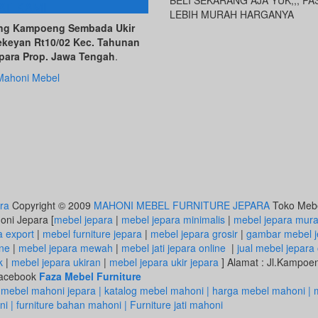
AT KAMI
LEBIH MURAH HARGANYA
ving Kampoeng Sembada Ukir
ekeyan Rt10/02 Kec. Tahunan
para Prop. Jawa Tengah
.
Mahoni Mebel
ra
Copyright © 2009
MAHONI MEBEL FURNITURE JEPARA
Toko Mebel
honi Jepara [
mebel jepara
|
mebel jepara minimalis
|
mebel jepara mur
a export
|
mebel furniture jepara
|
mebel jepara grosir
|
gambar mebel j
ine
|
mebel jepara mewah
|
mebel jati jepara online
|
jual mebel jepara 
k
|
mebel jepara ukiran
|
mebel jepara ukir jepara
] Alamat : Jl.Kampo
 Facebook
Faza Mebel Furniture
 mebel mahoni jepara | katalog mebel mahoni | harga mebel mahoni | m
 | furniture bahan mahoni | Furniture jati mahoni