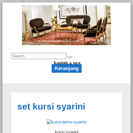
Jumlah =
pcs
Keranjang
set kursi syarini
kursi syarini