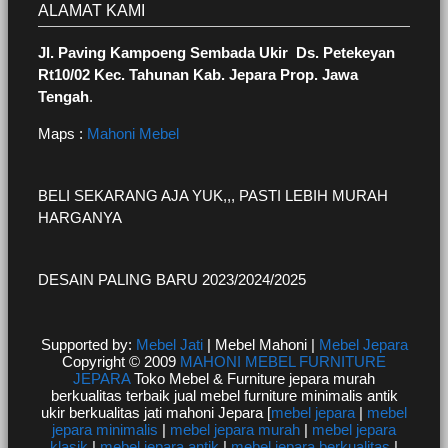
ALAMAT KAMI
Jl. Paving Kampoeng Sembada Ukir Ds. Petekeyan
Rt10/02 Kec. Tahunan Kab. Jepara Prop. Jawa
Tengah
.
Maps :
Mahoni Mebel
BELI SEKARANG AJA YUK,,, PASTI LEBIH MURAH
HARGANYA
DESAIN PALING BARU 2023/2024/2025
Supported by:
Mebel Jati
| Mebel Mahoni |
Mebel Jepara
Copyright © 2009
MAHONI MEBEL FURNITURE
JEPARA
Toko Mebel & Furniture jepara murah
berkualitas terbaik jual mebel furniture minimalis antik
ukir berkualitas jati mahoni Jepara [
mebel jepara
|
mebel
jepara minimalis
|
mebel jepara murah
|
mebel jepara
klasik
|
mebel jepara antik
|
mebel jepara berkualitas
|