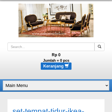
Rp 0
Jumlah =
0
pcs
Keranjang
set-tempat-tidur-ikea-