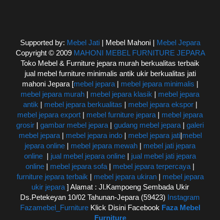
Supported by:
Mebel Jati
| Mebel Mahoni |
Mebel Jepara
Copyright © 2009
MAHONI MEBEL FURNITURE JEPARA
Toko Mebel & Furniture jepara murah berkualitas terbaik
jual mebel furniture minimalis antik ukir berkualitas jati
mahoni Jepara [
mebel jepara
|
mebel jepara minimalis
|
mebel jepara murah
|
mebel jepara klasik
|
mebel jepara
antik
|
mebel jepara berkualitas
|
mebel jepara ekspor
|
mebel jepara export
|
mebel furniture jepara
|
mebel jepara
grosir
|
gambar mebel jepara
|
gudang mebel jepara
|
galeri
mebel jepara
|
mebel jepara indo
|
mebel jepara jati
|
mebel
jepara online
|
mebel jepara mewah
|
mebel jati jepara
online
|
jual mebel jepara online
|
jual mebel jati jepara
online
|
mebel jepara sofa
|
mebel jepara terpercaya
|
furniture jepara terbaik
|
mebel jepara ukiran
|
mebel jepara
ukir jepara
] Alamat : Jl.Kampoeng Sembada Ukir
Ds.Petekeyan 10/02 Tahunan-Jepara (59423)
Instagram
Fazamebel_Furniture
Klick Disini Facebook
Faza Mebel
Furniture