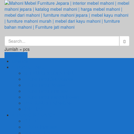
Jumlah =
pcs
Keranjang
Beranda
1. RUANG TAMU
SET KURSI & SOFA TAMU
– Kursi Tamu Jati Belanda
– Kursi Tamu Romawi
– Kursi Tamu Minimalis
– Kursi Tamu Mahoni Mewah
RAK BUKU & PAJANGAN
JAM HIAS
2. RUANG KELUARGA
BUFFET
– Buffet Minimalis
SOFA KELUARGA