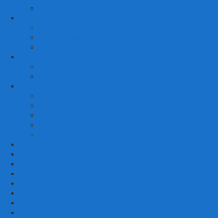
KURSI MALAS
3. RUANG MAKAN
SET KURSI MAKAN
– Kursi Makan Mewah
KITCHEN SET
4. RUANG KAMAR TIDUR
SET TEMPAT TIDUR
MEJA RIAS
LAIN LAIN
Kursi Teras
Macam Kursi
Mebel Retro
Mebel Shabby
Mebel Trembesi
Cara Pemesanan Mahoni Mebel
Hubungi Kami
Informasi Cargo Mahoni Mebel
Syarat & Ketentuan
Tentang Kami
Testimoni
Mebel Petekeyan Kampoeng Ukir
GALERRY MAHONI MEBEL