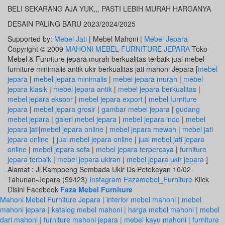
BELI SEKARANG AJA YUK,,, PASTI LEBIH MURAH HARGANYA
DESAIN PALING BARU 2023/2024/2025
Supported by:
Mebel Jati
| Mebel Mahoni |
Mebel Jepara
Copyright © 2009
MAHONI MEBEL FURNITURE JEPARA
Toko
Mebel & Furniture jepara murah berkualitas terbaik jual mebel
furniture minimalis antik ukir berkualitas jati mahoni Jepara [
mebel
jepara
|
mebel jepara minimalis
|
mebel jepara murah
|
mebel
jepara klasik
|
mebel jepara antik
|
mebel jepara berkualitas
|
mebel jepara ekspor
|
mebel jepara export
|
mebel furniture
jepara
|
mebel jepara grosir
|
gambar mebel jepara
|
gudang
mebel jepara
|
galeri mebel jepara
|
mebel jepara indo
|
mebel
jepara jati
|
mebel jepara online
|
mebel jepara mewah
|
mebel jati
jepara online
|
jual mebel jepara online
|
jual mebel jati jepara
online
|
mebel jepara sofa
|
mebel jepara terpercaya
|
furniture
jepara terbaik
|
mebel jepara ukiran
|
mebel jepara ukir jepara
]
Alamat : Jl.Kampoeng Sembada Ukir Ds.Petekeyan 10/02
Tahunan-Jepara (59423)
Instagram Fazamebel_Furniture
Klick
Disini Facebook
Faza Mebel Furniture
Mahoni Mebel Furniture Jepara | interior mebel mahoni | mebel
mahoni jepara | katalog mebel mahoni | harga mebel mahoni | mebel
dari mahoni | furniture mahoni jepara | mebel kayu mahoni | furniture