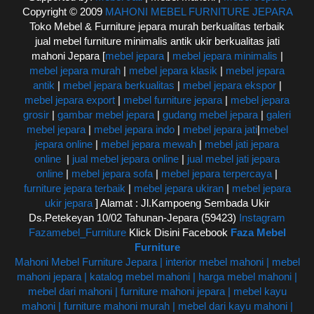
Copyright © 2009
MAHONI MEBEL FURNITURE JEPARA
Toko Mebel & Furniture jepara murah berkualitas terbaik
jual mebel furniture minimalis antik ukir berkualitas jati
mahoni Jepara [
mebel jepara
|
mebel jepara minimalis
|
mebel jepara murah
|
mebel jepara klasik
|
mebel jepara
antik
|
mebel jepara berkualitas
|
mebel jepara ekspor
|
mebel jepara export
|
mebel furniture jepara
|
mebel jepara
grosir
|
gambar mebel jepara
|
gudang mebel jepara
|
galeri
mebel jepara
|
mebel jepara indo
|
mebel jepara jati
|
mebel
jepara online
|
mebel jepara mewah
|
mebel jati jepara
online
|
jual mebel jepara online
|
jual mebel jati jepara
online
|
mebel jepara sofa
|
mebel jepara terpercaya
|
furniture jepara terbaik
|
mebel jepara ukiran
|
mebel jepara
ukir jepara
] Alamat : Jl.Kampoeng Sembada Ukir
Ds.Petekeyan 10/02 Tahunan-Jepara (59423)
Instagram
Fazamebel_Furniture
Klick Disini Facebook
Faza Mebel
Furniture
Mahoni Mebel Furniture Jepara | interior mebel mahoni | mebel
mahoni jepara | katalog mebel mahoni | harga mebel mahoni |
mebel dari mahoni | furniture mahoni jepara | mebel kayu
mahoni | furniture mahoni murah | mebel dari kayu mahoni |