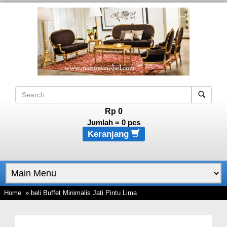
Rp 0
Jumlah =
0
pcs
Keranjang
Home
» beli Buffet Minimalis Jati Pintu Lima