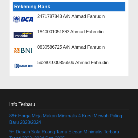
Rekening Bank
2471787843 A/N Ahmad Fahrudin
1840001051893 Ahmad Fahrudin
0830586725 A/N Ahmad Fahrudin
592801000896509 Ahmad Fahrudin
Info Terbaru
88+ Harga Meja Makan Minimalis 4 Kursi Mewah Paling
Baru 2023/2024
9+ Desain Sofa Ruang Tamu Elegan Minimalis Terbaru