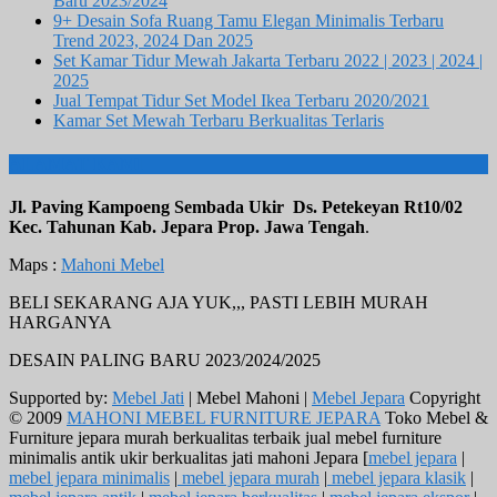
Baru 2023/2024
9+ Desain Sofa Ruang Tamu Elegan Minimalis Terbaru
Trend 2023, 2024 Dan 2025
Set Kamar Tidur Mewah Jakarta Terbaru 2022 | 2023 | 2024 |
2025
Jual Tempat Tidur Set Model Ikea Terbaru 2020/2021
Kamar Set Mewah Terbaru Berkualitas Terlaris
ALAMAT KAMI
Jl. Paving Kampoeng Sembada Ukir Ds. Petekeyan Rt10/02
Kec. Tahunan Kab. Jepara Prop. Jawa Tengah
.
Maps :
Mahoni Mebel
BELI SEKARANG AJA YUK,,, PASTI LEBIH MURAH
HARGANYA
DESAIN PALING BARU 2023/2024/2025
Supported by:
Mebel Jati
| Mebel Mahoni |
Mebel Jepara
Copyright
© 2009
MAHONI MEBEL FURNITURE JEPARA
Toko Mebel &
Furniture jepara murah berkualitas terbaik jual mebel furniture
minimalis antik ukir berkualitas jati mahoni Jepara [
mebel jepara
|
mebel jepara minimalis
|
mebel jepara murah
|
mebel jepara klasik
|