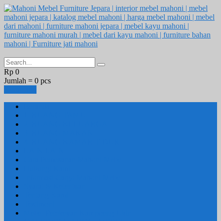
Rp 0
Jumlah =
0
pcs
Keranjang
Beranda
1. RUANG TAMU
2. RUANG KELUARGA
3. RUANG MAKAN
4. RUANG KAMAR TIDUR
LAIN LAIN
Cara Pemesanan Mahoni Mebel
Hubungi Kami
Informasi Cargo Mahoni Mebel
Syarat & Ketentuan
Tentang Kami
Testimoni
Mebel Petekeyan Kampoeng Ukir