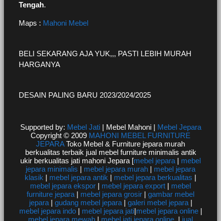
Tengah
.
Maps :
Mahoni Mebel
BELI SEKARANG AJA YUK,,, PASTI LEBIH MURAH
HARGANYA
DESAIN PALING BARU 2023/2024/2025
Supported by:
Mebel Jati
| Mebel Mahoni |
Mebel Jepara
Copyright © 2009
MAHONI MEBEL FURNITURE
JEPARA
Toko Mebel & Furniture jepara murah
berkualitas terbaik jual mebel furniture minimalis antik
ukir berkualitas jati mahoni Jepara [
mebel jepara
|
mebel
jepara minimalis
|
mebel jepara murah
|
mebel jepara
klasik
|
mebel jepara antik
|
mebel jepara berkualitas
|
mebel jepara ekspor
|
mebel jepara export
|
mebel
furniture jepara
|
mebel jepara grosir
|
gambar mebel
jepara
|
gudang mebel jepara
|
galeri mebel jepara
|
mebel jepara indo
|
mebel jepara jati
|
mebel jepara online
|
mebel jepara mewah
|
mebel jati jepara online
|
jual