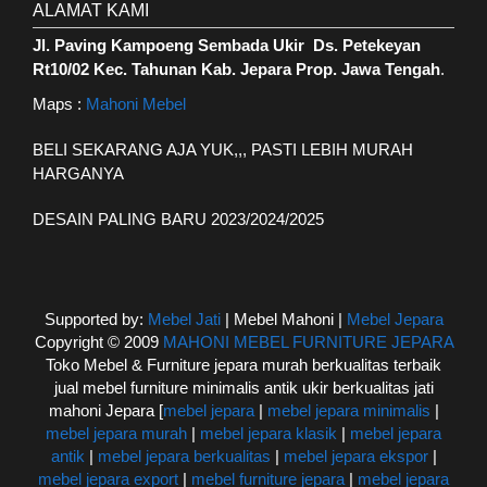
ALAMAT KAMI
Jl. Paving Kampoeng Sembada Ukir Ds. Petekeyan
Rt10/02 Kec. Tahunan Kab. Jepara Prop. Jawa Tengah
.
Maps :
Mahoni Mebel
BELI SEKARANG AJA YUK,,, PASTI LEBIH MURAH
HARGANYA
DESAIN PALING BARU 2023/2024/2025
Supported by:
Mebel Jati
| Mebel Mahoni |
Mebel Jepara
Copyright © 2009
MAHONI MEBEL FURNITURE JEPARA
Toko Mebel & Furniture jepara murah berkualitas terbaik
jual mebel furniture minimalis antik ukir berkualitas jati
mahoni Jepara [
mebel jepara
|
mebel jepara minimalis
|
mebel jepara murah
|
mebel jepara klasik
|
mebel jepara
antik
|
mebel jepara berkualitas
|
mebel jepara ekspor
|
mebel jepara export
|
mebel furniture jepara
|
mebel jepara