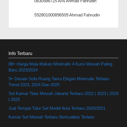
0830586725 A/N Ahmad Fahrudin
592801000896509 Ahmad Fahrudin
Info Terbaru
88+ Harga Meja Makan Minimalis 4 Kursi Mewah Paling
Baru 2023/2024
9+ Desain Sofa Ruang Tamu Elegan Minimalis Terbaru
Trend 2023, 2024 Dan 2025
Set Kamar Tidur Mewah Jakarta Terbaru 2022 | 2023 | 2024
| 2025
Jual Tempat Tidur Set Model Ikea Terbaru 2020/2021
Kamar Set Mewah Terbaru Berkualitas Terlaris