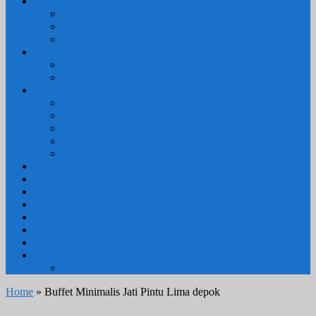
3. RUANG MAKAN
SET KURSI MAKAN
– Kursi Makan Mewah
KITCHEN SET
4. RUANG KAMAR TIDUR
SET TEMPAT TIDUR
MEJA RIAS
LAIN LAIN
Kursi Teras
Macam Kursi
Mebel Retro
Mebel Shabby
Mebel Trembesi
Cara Pemesanan Mahoni Mebel
Hubungi Kami
Informasi Cargo Mahoni Mebel
Syarat & Ketentuan
Tentang Kami
Testimoni
Mebel Petekeyan Kampoeng Ukir
GALERRY MAHONI MEBEL
KURSI TAMU
Home
» Buffet Minimalis Jati Pintu Lima depok