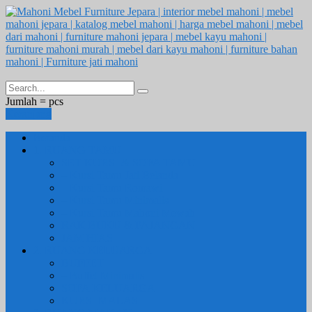
Jumlah =
pcs
Keranjang
Beranda
1. RUANG TAMU
SET KURSI & SOFA TAMU
– Kursi Tamu Jati Belanda
– Kursi Tamu Romawi
– Kursi Tamu Minimalis
– Kursi Tamu Mahoni Mewah
RAK BUKU & PAJANGAN
JAM HIAS
2. RUANG KELUARGA
BUFFET
– Buffet Minimalis
SOFA KELUARGA
KURSI MALAS