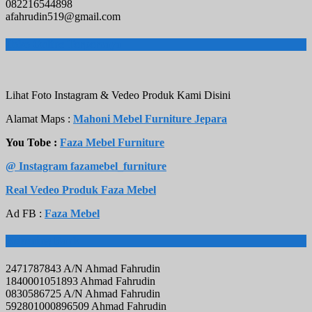
082216544898
afahrudin519@gmail.com
Toko Online Terpercaya
Lihat Foto Instagram & Vedeo Produk Kami Disini
Alamat Maps :
Mahoni Mebel Furniture Jepara
You Tobe :
Faza Mebel Furniture
@ Instagram fazamebel_furniture
Real Vedeo Produk Faza Mebel
Ad FB :
Faza Mebel
Rekening Bank
2471787843 A/N Ahmad Fahrudin
1840001051893 Ahmad Fahrudin
0830586725 A/N Ahmad Fahrudin
592801000896509 Ahmad Fahrudin