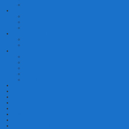
KURSI MALAS
3. RUANG MAKAN
SET KURSI MAKAN
– Kursi Makan Mewah
KITCHEN SET
4. RUANG KAMAR TIDUR
SET TEMPAT TIDUR
MEJA RIAS
LAIN LAIN
Kursi Teras
Macam Kursi
Mebel Retro
Mebel Shabby
Mebel Trembesi
Cara Pemesanan Mahoni Mebel
Hubungi Kami
Informasi Cargo Mahoni Mebel
Syarat & Ketentuan
Tentang Kami
Testimoni
Mebel Petekeyan Kampoeng Ukir
GALERRY MAHONI MEBEL