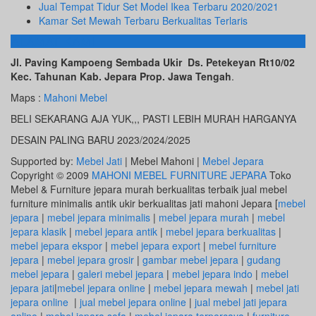
Jual Tempat Tidur Set Model Ikea Terbaru 2020/2021
Kamar Set Mewah Terbaru Berkualitas Terlaris
ALAMAT KAMI
Jl. Paving Kampoeng Sembada Ukir Ds. Petekeyan Rt10/02
Kec. Tahunan Kab. Jepara Prop. Jawa Tengah
.
Maps :
Mahoni Mebel
BELI SEKARANG AJA YUK,,, PASTI LEBIH MURAH HARGANYA
DESAIN PALING BARU 2023/2024/2025
Supported by:
Mebel Jati
| Mebel Mahoni |
Mebel Jepara
Copyright © 2009
MAHONI MEBEL FURNITURE JEPARA
Toko
Mebel & Furniture jepara murah berkualitas terbaik jual mebel
furniture minimalis antik ukir berkualitas jati mahoni Jepara [
mebel
jepara
|
mebel jepara minimalis
|
mebel jepara murah
|
mebel
jepara klasik
|
mebel jepara antik
|
mebel jepara berkualitas
|
mebel jepara ekspor
|
mebel jepara export
|
mebel furniture
jepara
|
mebel jepara grosir
|
gambar mebel jepara
|
gudang
mebel jepara
|
galeri mebel jepara
|
mebel jepara indo
|
mebel
jepara jati
|
mebel jepara online
|
mebel jepara mewah
|
mebel jati
jepara online
|
jual mebel jepara online
|
jual mebel jati jepara
online
|
mebel jepara sofa
|
mebel jepara terpercaya
|
furniture