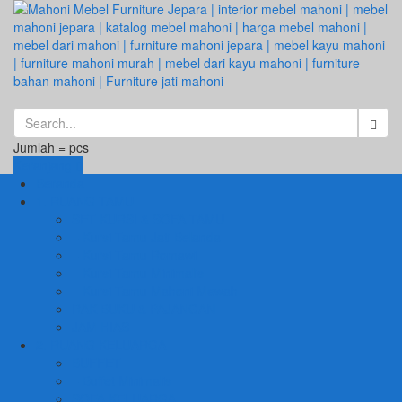
Jumlah =
pcs
Keranjang
Beranda
1. RUANG TAMU
SET KURSI & SOFA TAMU
– Kursi Tamu Jati Belanda
– Kursi Tamu Romawi
– Kursi Tamu Minimalis
– Kursi Tamu Mahoni Mewah
RAK BUKU & PAJANGAN
JAM HIAS
2. RUANG KELUARGA
BUFFET
– Buffet Minimalis
SOFA KELUARGA