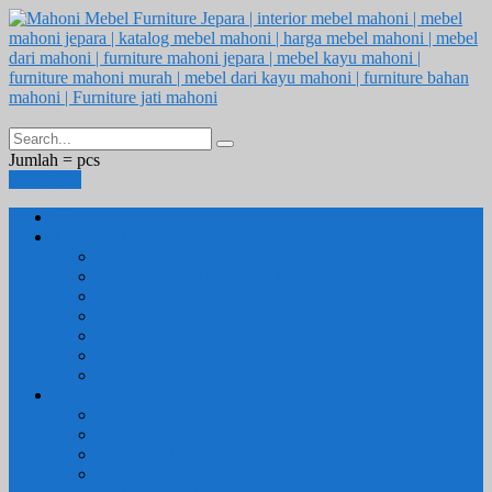
Jumlah =
pcs
Keranjang
Beranda
1. RUANG TAMU
SET KURSI & SOFA TAMU
– Kursi Tamu Jati Belanda
– Kursi Tamu Romawi
– Kursi Tamu Minimalis
– Kursi Tamu Mahoni Mewah
RAK BUKU & PAJANGAN
JAM HIAS
2. RUANG KELUARGA
BUFFET
– Buffet Minimalis
SOFA KELUARGA
KURSI MALAS