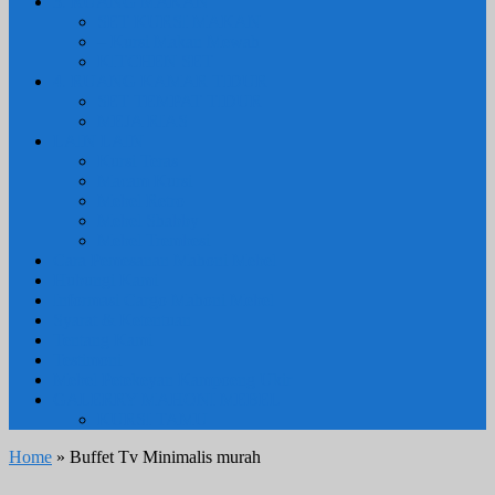
3. RUANG MAKAN
SET KURSI MAKAN
– Kursi Makan Mewah
KITCHEN SET
4. RUANG KAMAR TIDUR
SET TEMPAT TIDUR
MEJA RIAS
LAIN LAIN
Kursi Teras
Macam Kursi
Mebel Retro
Mebel Shabby
Mebel Trembesi
Cara Pemesanan Mahoni Mebel
Hubungi Kami
Informasi Cargo Mahoni Mebel
Syarat & Ketentuan
Tentang Kami
Testimoni
Mebel Petekeyan Kampoeng Ukir
GALERRY MAHONI MEBEL
KURSI TAMU
Home
» Buffet Tv Minimalis murah