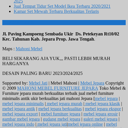
2025
Jual Tempat Tidur Set Model Ikea Terbaru 2020/2021
Kamar Set Mewah Terbaru Berkualitas Terlaris
ALAMAT KAMI
Jl. Paving Kampoeng Sembada Ukir Ds. Petekeyan Rt10/02
Kec. Tahunan Kab. Jepara Prop. Jawa Tengah
.
Maps :
Mahoni Mebel
BELI SEKARANG AJA YUK,,, PASTI LEBIH MURAH
HARGANYA
DESAIN PALING BARU 2023/2024/2025
Supported by:
Mebel Jati
| Mebel Mahoni |
Mebel Jepara
Copyright
© 2009
MAHONI MEBEL FURNITURE JEPARA
Toko Mebel &
Furniture jepara murah berkualitas terbaik jual mebel furniture
minimalis antik ukir berkualitas jati mahoni Jepara [
mebel jepara
|
mebel jepara minimalis
|
mebel jepara murah
|
mebel jepara klasik
|
mebel jepara antik
|
mebel jepara berkualitas
|
mebel jepara ekspor
|
mebel jepara export
|
mebel furniture jepara
|
mebel jepara grosir
|
gambar mebel jepara
|
gudang mebel jepara
|
galeri mebel jepara
|
mebel jepara indo
|
mebel jepara jati
|
mebel jepara online
|
mebel